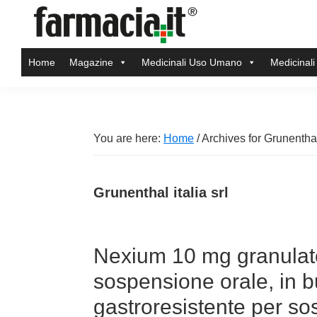
Skip
Skip
Skip
Skip
to
to
to
to
Farmacia.it
primary
main
primary
footer
Il
Home
Magazine
Medicinali Uso Umano
Medicinali
navigation
content
sidebar
magazine
sul
mondo
della
You are here:
Home
/
Archives for Grunenthal 
farmacia
online
Grunenthal italia srl
Nexium 10 mg granulato
sospensione orale, in b
gastroresistente per so