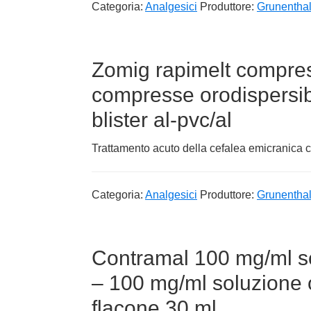
Categoria:
Analgesici
Produttore:
Grunenthal 
Zomig rapimelt compres
compresse orodispersibi
blister al-pvc/al
Trattamento acuto della cefalea emicranica 
Categoria:
Analgesici
Produttore:
Grunenthal 
Contramal 100 mg/ml so
– 100 mg/ml soluzione 
flacone 30 ml