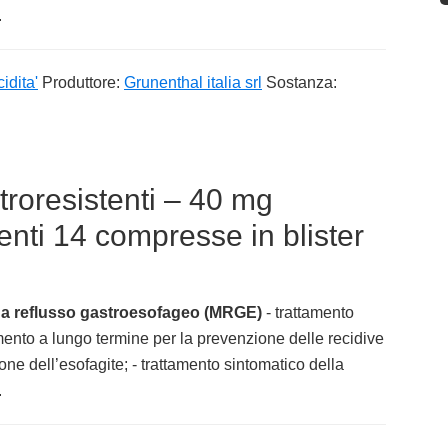
.
idita'
Produttore:
Grunenthal italia srl
Sostanza:
roresistenti – 40 mg
nti 14 compresse in blister
 da reflusso gastroesofageo (MRGE)
- trattamento
mento a lungo termine per la prevenzione delle recidive
zione dell’esofagite; - trattamento sintomatico della
.