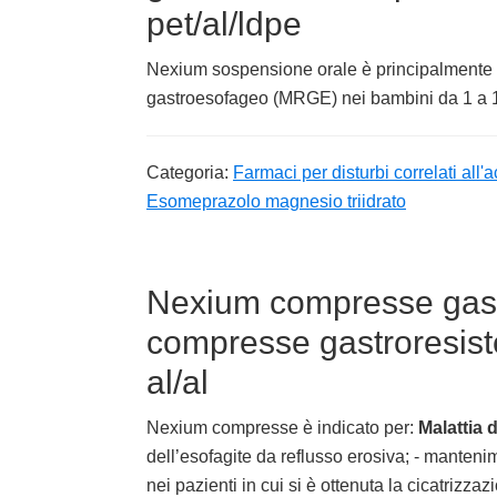
pet/al/ldpe
Nexium sospensione orale è principalmente in
gastroesofageo (MRGE) nei bambini da 1 a 11
Categoria:
Farmaci per disturbi correlati all'ac
Esomeprazolo magnesio triidrato
Nexium compresse gast
compresse gastroresiste
al/al
Nexium compresse è indicato per:
Malattia
dell’esofagite da reflusso erosiva; - manteni
nei pazienti in cui si è ottenuta la cicatrizza