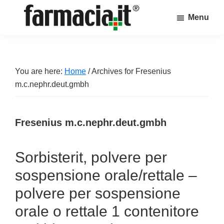
Skip
Skip
Skip
Menu
to
to
to
Farmacia.it
main
primary
footer
Il
content
sidebar
magazine
sul
You are here:
Home
/
Archives for Fresenius
mondo
m.c.nephr.deut.gmbh
della
farmacia
Fresenius m.c.nephr.deut.gmbh
online
Sorbisterit, polvere per
sospensione orale/rettale –
polvere per sospensione
orale o rettale 1 contenitore