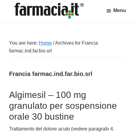
Skip
Skip
Skip
Menu
to
to
to
Farmacia.it
main
primary
footer
Il
content
sidebar
magazine
sul
You are here:
Home
/
Archives for Francia
mondo
farmac.ind.far.bio.srl
della
farmacia
Francia farmac.ind.far.bio.srl
online
Algimesil – 100 mg
granulato per sospensione
orale 30 bustine
Trattamento del dolore acuto (vedere paragrafo 4.