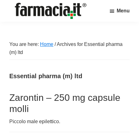
Skip
Skip
Skip
Menu
to
to
to
Farmacia.it
main
primary
footer
Il
content
sidebar
magazine
sul
You are here:
Home
/
Archives for Essential pharma
mondo
(m) ltd
della
farmacia
Essential pharma (m) ltd
online
Zarontin – 250 mg capsule
molli
Piccolo male epilettico.