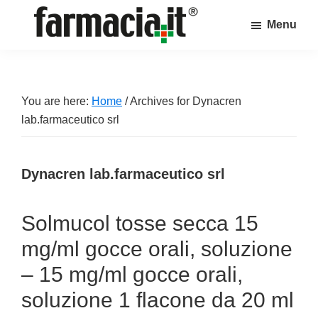
Skip
Skip
Skip
Menu
to
to
to
Farmacia.it
main
primary
footer
Il
content
sidebar
magazine
sul
You are here:
Home
/
Archives for Dynacren
mondo
lab.farmaceutico srl
della
farmacia
Dynacren lab.farmaceutico srl
online
Solmucol tosse secca 15
mg/ml gocce orali, soluzione
– 15 mg/ml gocce orali,
soluzione 1 flacone da 20 ml