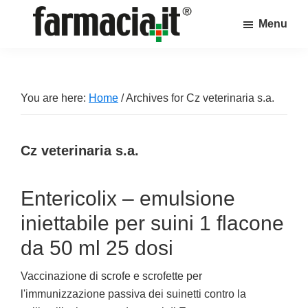
Skip
Skip
Skip
Menu
to
to
to
Farmacia.it
main
primary
footer
Il
content
sidebar
magazine
sul
You are here:
Home
/
Archives for Cz veterinaria s.a.
mondo
della
Cz veterinaria s.a.
farmacia
online
Entericolix – emulsione
iniettabile per suini 1 flacone
da 50 ml 25 dosi
Vaccinazione di scrofe e scrofette per
l'immunizzazione passiva dei suinetti contro la