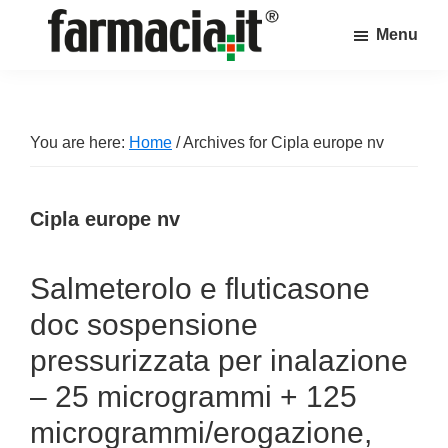
Skip
Skip
Skip
Menu
to
to
to
Farmacia.it
main
primary
footer
Il
content
sidebar
magazine
sul
You are here:
Home
/
Archives for Cipla europe nv
mondo
della
Cipla europe nv
farmacia
online
Salmeterolo e fluticasone
doc sospensione
pressurizzata per inalazione
– 25 microgrammi + 125
microgrammi/erogazione,