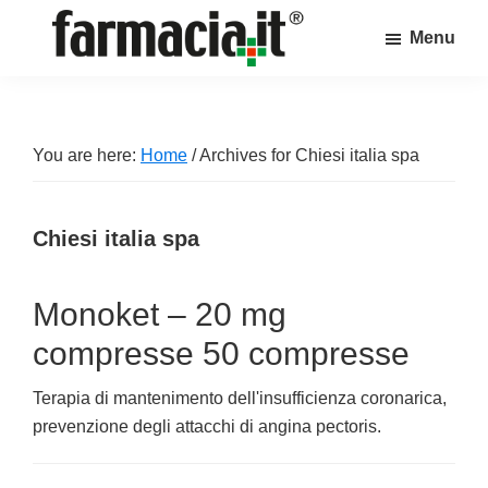
Skip
Skip
Skip
Menu
to
to
to
Farmacia.it
main
primary
footer
Il
content
sidebar
magazine
sul
You are here:
Home
/
Archives for Chiesi italia spa
mondo
della
Chiesi italia spa
farmacia
online
Monoket – 20 mg
compresse 50 compresse
Terapia di mantenimento dell'insufficienza coronarica,
prevenzione degli attacchi di angina pectoris.