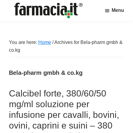
Skip
Skip
Skip
Menu
to
to
to
Farmacia.it
main
primary
footer
Il
content
sidebar
magazine
sul
You are here:
Home
/
Archives for Bela-pharm gmbh &
mondo
co.kg
della
farmacia
Bela-pharm gmbh & co.kg
online
Calcibel forte, 380/60/50
mg/ml soluzione per
infusione per cavalli, bovini,
ovini, caprini e suini – 380