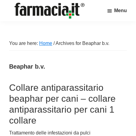
Skip
Skip
Skip
Menu
to
to
to
Farmacia.it
main
primary
footer
Il
content
sidebar
magazine
sul
You are here:
Home
/
Archives for Beaphar b.v.
mondo
della
Beaphar b.v.
farmacia
online
Collare antiparassitario
beaphar per cani – collare
antiparassitario per cani 1
collare
Trattamento delle infestazioni da pulci