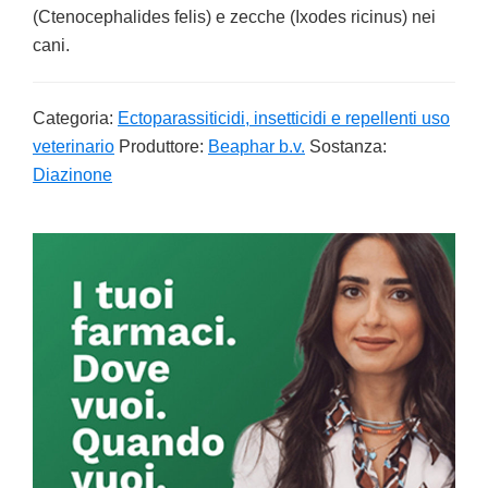
(Ctenocephalides felis) e zecche (Ixodes ricinus) nei
cani.
Categoria:
Ectoparassiticidi, insetticidi e repellenti uso
veterinario
Produttore:
Beaphar b.v.
Sostanza:
Diazinone
Primary
Sidebar