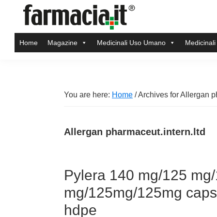
Skip
Skip
Skip
Skip
to
to
to
to
Farmacia.it
primary
main
primary
footer
Il
Home
Magazine
Medicinali Uso Umano
Medicinali
navigation
content
sidebar
magazine
sul
mondo
della
You are here:
Home
/
Archives for Allergan p
farmacia
online
Allergan pharmaceut.intern.ltd
Pylera 140 mg/125 mg/
mg/125mg/125mg capsul
hdpe