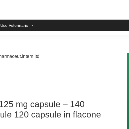
 Uso Veterinario
harmaceut.intern.ltd
125 mg capsule – 140
e 120 capsule in flacone