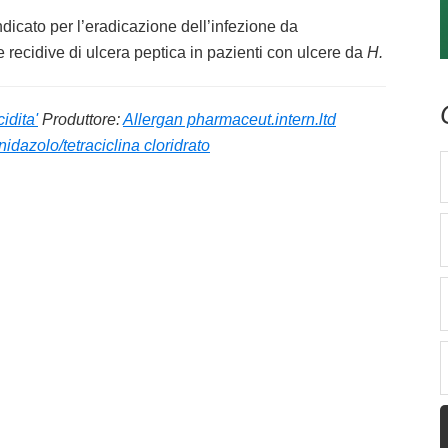
icato per l’eradicazione dell’infezione da
 recidive di ulcera peptica in pazienti con ulcere da
H.
idita'
Produttore:
Allergan pharmaceut.intern.ltd
idazolo/tetraciclina cloridrato