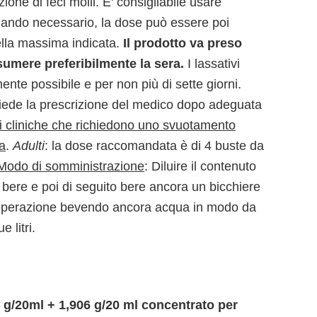
ione di feci molli. E' consigliabile usare
uando necessario, la dose può essere poi
lla massima indicata.
Il prodotto va preso
umere preferibilmente la sera.
I lassativi
nte possibile e per non più di sette giorni.
hiede la prescrizione del medico dopo adeguata
i cliniche che richiedono uno svuotamento
a
.
Adulti
: la dose raccomandata è di 4 buste da
Modo di somministrazione
: Diluire il contenuto
 bere e poi di seguito bere ancora un bicchiere
l’operazione bevendo ancora acqua in modo da
 litri.
g/20ml + 1,906 g/20 ml concentrato per