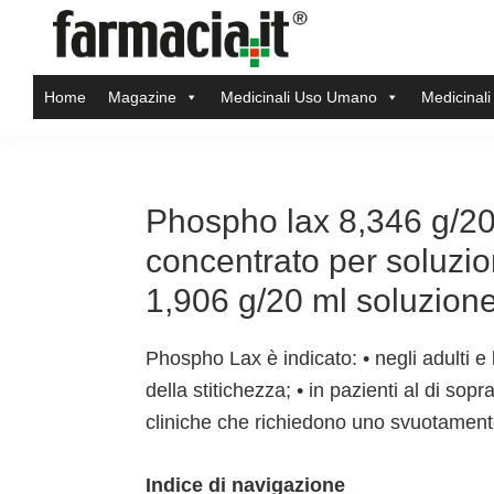
Skip
Skip
Skip
Skip
to
to
to
to
Farmacia.it
primary
main
primary
footer
Il
Home
Magazine
Medicinali Uso Umano
Medicinali
navigation
content
sidebar
magazine
sul
mondo
della
Phospho lax 8,346 g/20
farmacia
concentrato per soluzio
online
1,906 g/20 ml soluzione
Phospho Lax è indicato: • negli adulti e 
della stitichezza; • in pazienti al di sop
cliniche che richiedono uno svuotamento
Indice di navigazione