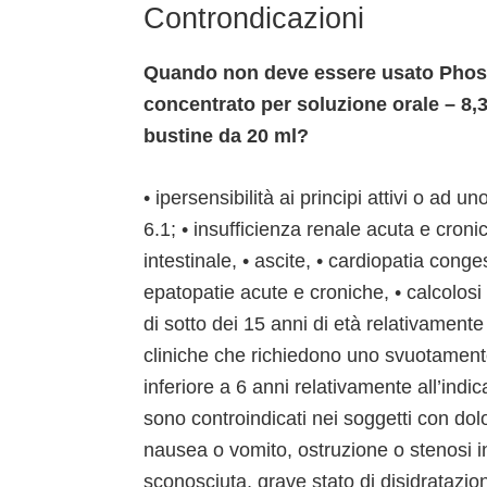
Controndicazioni
Quando non deve essere usato Phosp
concentrato per soluzione orale – 8,3
bustine da 20 ml?
• ipersensibilità ai principi attivi o ad u
6.1; • insufficienza renale acuta e cron
intestinale, • ascite, • cardiopatia conges
epatopatie acute e croniche, • calcolosi b
di sotto dei 15 anni di età relativamente
cliniche che richiedono uno svuotamento
inferiore a 6 anni relativamente all’indic
sono controindicati nei soggetti con do
nausea o vomito, ostruzione o stenosi in
sconosciuta, grave stato di disidratazio