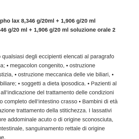
ho lax 8,346 g/20ml + 1,906 g/20 ml
46 g/20 ml + 1,906 g/20 ml soluzione orale 2
no qualsiasi degli eccipienti elencati al paragrafo
ica; • megacolon congenito, • ostruzione
tizia, • ostruzione meccanica delle vie biliari, •
iliare; • soggetti a dieta iposodica. • Pazienti al
 all’indicazione del trattamento delle condizioni
 completo dell’intestino crasso • Bambini di età
azione trattamento della stitichezza. I lassativi
lore addominale acuto o di origine sconosciuta,
testinale, sanguinamento rettale di origine
ne.