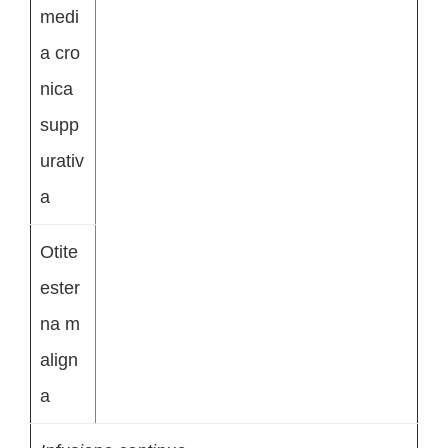
medi
a cro
nica
supp
urativ
a
Otite
ester
na m
align
a