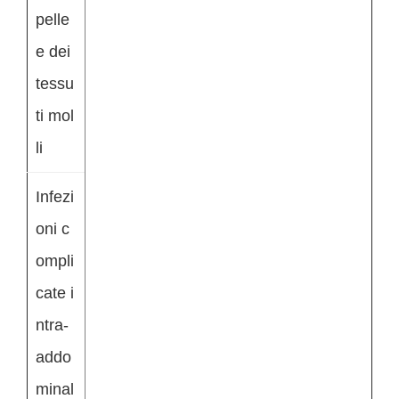
pelle
e dei
tessu
ti mol
li
Infezi
oni c
ompli
cate i
ntra-
addo
minal