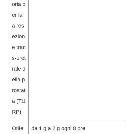
oria p
er la
a res
ezion
e tran
s-uret
rale d
ella p
rostat
a (TU
RP)
Otite
da 1 g a 2 g ogni 8 ore