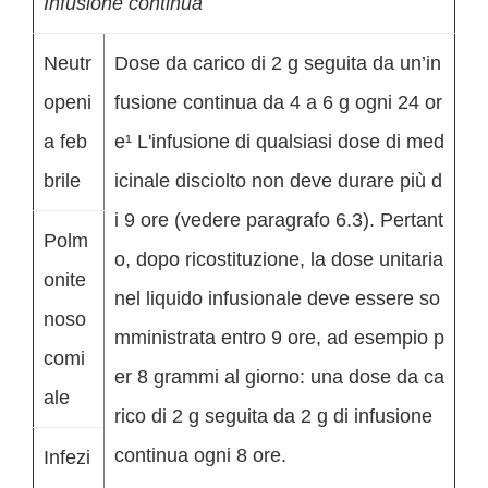
Infusione continua
Neutr
Dose da carico di 2 g seguita da un’in
openi
fusione continua da 4 a 6 g ogni 24 or
a feb
e¹ L'infusione di qualsiasi dose di med
brile
icinale disciolto non deve durare più d
i 9 ore (vedere paragrafo 6.3). Pertant
Polm
o, dopo ricostituzione, la dose unitaria
onite
nel liquido infusionale deve essere so
noso
mministrata entro 9 ore, ad esempio p
comi
er 8 grammi al giorno: una dose da ca
ale
rico di 2 g seguita da 2 g di infusione
continua ogni 8 ore.
Infezi