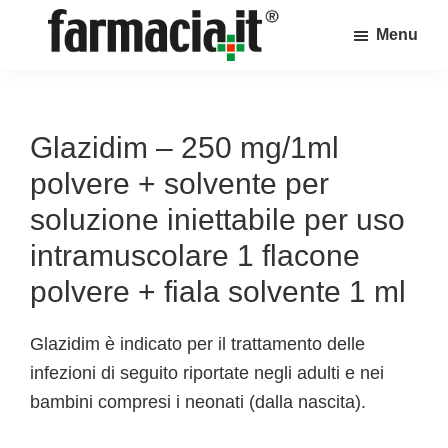
Skip
Skip
Skip
Menu
to
to
to
Farmacia.it
main
primary
footer
Il
content
sidebar
magazine
sul
Glazidim – 250 mg/1ml
mondo
polvere + solvente per
della
soluzione iniettabile per uso
farmacia
intramuscolare 1 flacone
online
polvere + fiala solvente 1 ml
Glazidim è indicato per il trattamento delle
infezioni di seguito riportate negli adulti e nei
bambini compresi i neonati (dalla nascita).