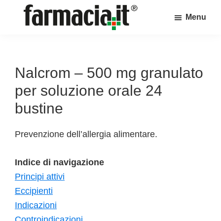
Skip
Skip
Skip
Menu
to
to
to
Farmacia.it
main
primary
footer
Il
content
sidebar
magazine
sul
Nalcrom – 500 mg granulato
mondo
per soluzione orale 24
della
bustine
farmacia
online
Prevenzione dell’allergia alimentare.
Indice di navigazione
Principi attivi
Eccipienti
Indicazioni
Controindicazioni