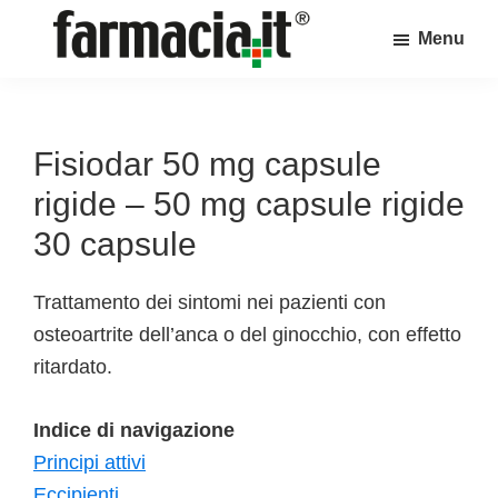
Skip
Skip
Skip
Menu
to
to
to
Farmacia.it
main
primary
footer
Il
content
sidebar
magazine
sul
Fisiodar 50 mg capsule
mondo
rigide – 50 mg capsule rigide
della
30 capsule
farmacia
online
Trattamento dei sintomi nei pazienti con
osteoartrite dell’anca o del ginocchio, con effetto
ritardato.
Indice di navigazione
Principi attivi
Eccipienti