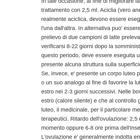
In tale occasione, al fine di migliorare l
trattamento con 2,5 ml. Aciclia (vero an
realmente aciclica, devono essere esegui
l'una dall'altra. In alternativa puo' esser
prelievo di due campioni di latte preleva
verificarsi 8-22 giorni dopo la somminis
questo periodo, deve essere eseguita u
presente alcuna struttura sulla superfici
Se, invece, e' presente un corpo luteo 
o un suo analogo al fine di favorire la lu
estro nei 2-3 giorni successivi. Nelle 
estro (calore silente) e che al controllo
luteo, il medicinale, per il particolare 
terapeutici. Ritardo dell'ovulazione: 2,5
momento oppure 6-8 ore prima dell'insem
L'ovulazione e' generalmente indotta en