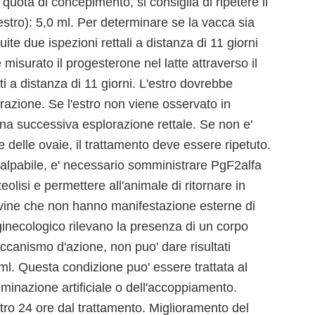
a quota di concepimento, si consiglia di ripetere il
estro): 5,0 ml. Per determinare se la vacca sia
te due ispezioni rettali a distanza di 11 giorni
e misurato il progesterone nel latte attraverso il
ti a distanza di 11 giorni. L'estro dovrebbe
trazione. Se l'estro non viene osservato in
na successiva esplorazione rettale. Se non e'
e delle ovaie, il trattamento deve essere ripetuto.
palpabile, e' necessario somministrare PgF2alfa
teolisi e permettere all'animale di ritornare in
bovine che non hanno manifestazione esterne di
 ginecologico rilevano la presenza di un corpo
meccanismo d'azione, non puo' dare risultati
 ml. Questa condizione puo' essere trattata al
inazione artificiale o dell'accoppiamento.
tro 24 ore dal trattamento. Miglioramento del