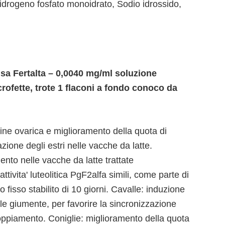
iidrogeno fosfato monoidrato, Sodio idrossido,
usa Fertalta – 0,0040 mg/ml soluzione
scrofette, trote 1 flaconi a fondo conoco da
rigine ovarica e miglioramento della quota di
ione degli estri nelle vacche da latte.
ento nelle vacche da latte trattate
vita' luteolitica PgF2alfa simili, come parte di
isso stabilito di 10 giorni. Cavalle: induzione
lle giumente, per favorire la sincronizzazione
oppiamento. Coniglie: miglioramento della quota