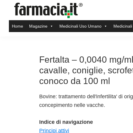
Skip
Skip
Skip
Skip
to
to
to
to
Farmacia.it
primary
main
primary
footer
Il
Home
Magazine
Medicinali Uso Umano
Medicinali
navigation
content
sidebar
magazine
sul
mondo
della
Fertalta – 0,0040 mg/ml 
farmacia
cavalle, coniglie, scrofe
online
conoco da 100 ml
Bovine: trattamento dell'infertilita' di o
concepimento nelle vacche.
Indice di navigazione
Principi attivi