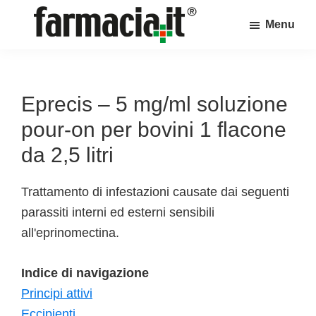
Skip
Skip
Skip
Menu
to
to
to
Farmacia.it
main
primary
footer
Il
content
sidebar
magazine
sul
Eprecis – 5 mg/ml soluzione
mondo
pour-on per bovini 1 flacone
della
da 2,5 litri
farmacia
online
Trattamento di infestazioni causate dai seguenti
parassiti interni ed esterni sensibili
all'eprinomectina.
Indice di navigazione
Principi attivi
Eccipienti