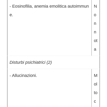
- Eosinofilia, anemia emolitica autoimmun
N
e.
o
n
n
ot
a
Disturbi psichiatrici (2)
- Allucinazioni.
M
ol
to
c