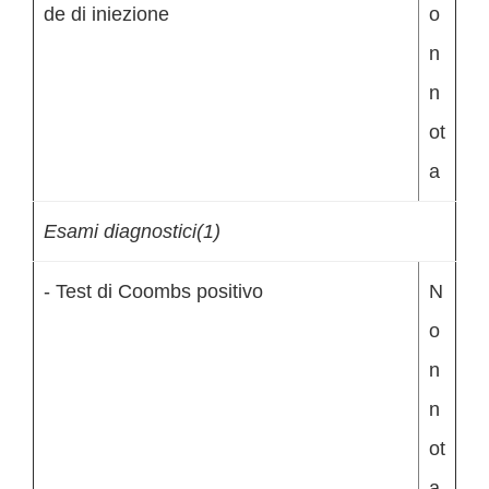
de di iniezione
o
n
n
ot
a
Esami diagnostici(1)
- Test di Coombs positivo
N
o
n
n
ot
a