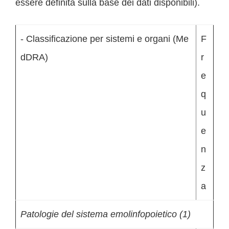
essere definita sulla base dei dati disponibili).
- Classificazione per sistemi e organi (Me
F
dDRA)
r
e
q
u
e
n
z
a
Patologie del sistema emolinfopoietico (1)