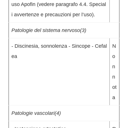
uso Apofin (vedere paragrafo 4.4. Special
i avvertenze e precauzioni per l’uso).
Patologie del sistema nervoso(3)
- Discinesia, sonnolenza - Sincope - Cefal
N
ea
o
n
n
ot
a
Patologie vascolari(4)