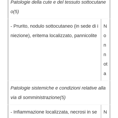
Patologie della cute e del tessuto sottocutane
o(5)
- Prurito, nodulo sottocutaneo (in sede di i
N
niezione), eritema localizzato, pannicolite
o
n
n
ot
a
Patologie sistemiche e condizioni relative alla
via di somministrazione(5)
- Infiammazione localizzata, necrosi in se
N