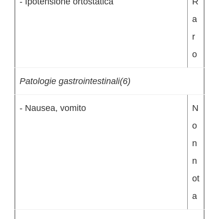
- Ipotensione ortostatica
R
a
r
o
Patologie gastrointestinali(6)
- Nausea, vomito
N
o
n
n
ot
a