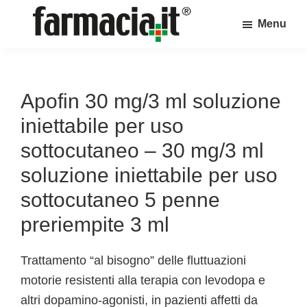
Skip
Skip
Skip
Menu
to
to
to
Farmacia.it
main
primary
footer
Il
content
sidebar
magazine
sul
Apofin 30 mg/3 ml soluzione
mondo
iniettabile per uso
della
sottocutaneo – 30 mg/3 ml
farmacia
soluzione iniettabile per uso
online
sottocutaneo 5 penne
preriempite 3 ml
Trattamento “al bisogno” delle fluttuazioni
motorie resistenti alla terapia con levodopa e
altri dopamino-agonisti, in pazienti affetti da