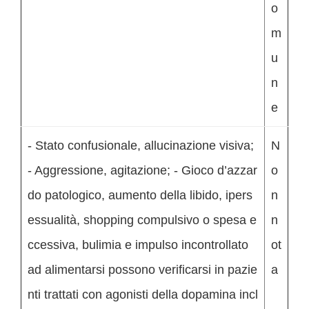
o
m
u
n
e
- Stato confusionale, allucinazione visiva;
N
- Aggressione, agitazione; - Gioco d’azzar
o
do patologico, aumento della libido, ipers
n
essualità, shopping compulsivo o spesa e
n
ccessiva, bulimia e impulso incontrollato
ot
ad alimentarsi possono verificarsi in pazie
a
nti trattati con agonisti della dopamina incl