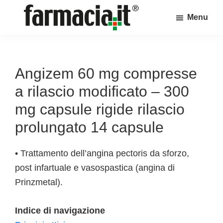
Skip
Skip
Skip
Menu
to
to
to
Farmacia.it
main
primary
footer
Il
content
sidebar
magazine
sul
Angizem 60 mg compresse
mondo
a rilascio modificato – 300
della
mg capsule rigide rilascio
farmacia
prolungato 14 capsule
online
• Trattamento dell’angina pectoris da sforzo,
post infartuale e vasospastica (angina di
Prinzmetal).
Indice di navigazione