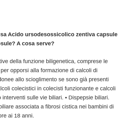
 usa Acido ursodesossicolico zentiva capsule
psule? A cosa serve?
ative della funzione biligenetica, comprese le
 per opporsi alla formazione di calcoli di
idonee allo scioglimento se sono già presenti
lcoli colecistici in colecisti funzionante e calcoli
nterventi sulle vie biliari. • Dispepsie biliari.
liare associata a fibrosi cistica nei bambini di
ore ai 18 anni.