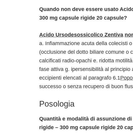
Quando non deve essere usato Acido 
300 mg capsule rigide 20 capsule?
Acido Ursodesossicolico Zentiva
non
a. Infiammazione acuta della colecisti o de
(occlusione del dotto biliare comune o cis
calcificati radio-opachi e. ridotta motilit
fase attiva g. ipersensibilità al principio 
eccipienti elencati al paragrafo 6.1
Popol
successo o senza recupero di buon flusso
Posologia
Quantità e modalità di assunzione di
rigide – 300 mg capsule rigide 20 c