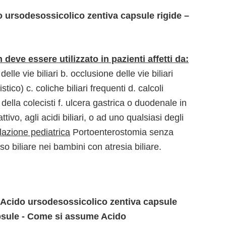
ursodesossicolico zentiva capsule rigide –
 deve essere utilizzato in pazienti affetti da:
lle vie biliari b. occlusione delle vie biliari
tico) c. coliche biliari frequenti d. calcoli
à della colecisti f. ulcera gastrica o duodenale in
attivo, agli acidi biliari, o ad uno qualsiasi degli
azione pediatrica
Portoenterostomia senza
 biliare nei bambini con atresia biliare.
 Acido ursodesossicolico zentiva capsule
apsule - Come si assume Acido