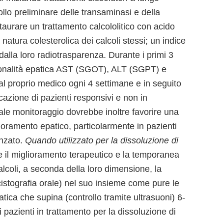
llo preliminare delle transaminasi e della
staurare un trattamento calcololitico con acido
natura colesterolica dei calcoli stessi; un indice
dalla loro radiotrasparenza. Durante i primi 3
zionalità epatica AST (SGOT), ALT (SGPT) e
 proprio medico ogni 4 settimane e in seguito
icazione di pazienti responsivi e non in
 tale monitoraggio dovrebbe inoltre favorire una
ioramento epatico, particolarmente in pazienti
anzato.
Quando utilizzato per la dissoluzione di
e il miglioramento terapeutico e la temporanea
calcoli, a seconda della loro dimensione, la
cistografia orale) nel suo insieme come pure le
tatica che supina (controllo tramite ultrasuoni) 6-
 pazienti in trattamento per la dissoluzione di