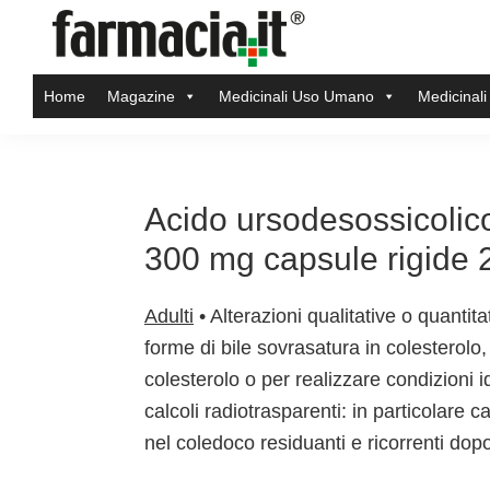
Skip
Skip
Skip
Skip
to
to
to
to
Farmacia.it
primary
main
primary
footer
Il
Home
Magazine
Medicinali Uso Umano
Medicinali
navigation
content
sidebar
magazine
sul
mondo
della
Acido ursodesossicolico
farmacia
300 mg capsule rigide 
online
Adulti
• Alterazioni qualitative o quantit
forme di bile sovrasatura in colesterolo,
colesterolo o per realizzare condizioni 
calcoli radiotrasparenti: in particolare ca
nel coledoco residuanti e ricorrenti dopo i