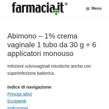
Skip
Skip
Skip
Menu
to
to
to
Farmacia.it
main
primary
footer
Il
content
sidebar
magazine
sul
Abimono – 1% crema
mondo
vaginale 1 tubo da 30 g + 6
della
applicatori monouso
farmacia
online
Infezioni vulvovaginali micotiche anche con
superinfezione batterica.
Indice di navigazione
Principi attivi
Eccipienti
Indicazioni