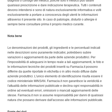
diagnosi o consigli del medico, poichè solo il medico può stilare
qualsiasi prescrizione e dare indicazione terapeutica. Tutti i contenuti
devono intendersi e sono di natura esclusivamente informativa e volti
esclusivamente a portare a conoscenza degli utenti le informazioni
attraverso il presente sito. In caso di patologie, disturbi o allergie è
sempre bene consultare prima il proprio medico curante.
Nota bene
Le denominazioni dei prodotti, gli ingredienti e le percentuali indicati
nelle descrizioni sono puramente indicativi, potrebbero subire
variazioni o aggiornamenti da parte delle aziende produttrici. Per
l'impossibilità di adeguarsi in tempo reale a tali aggiornamenti, le foto e
le informazioni tecniche dei prodotti inseriti su Farmacia.it possono
differire da quelle riportate in etichetta o in altro modo diffuse dalle
aziende produttrici. L'unico elemento di identificazione risulta essere il
codice ministeriale MINSAN. Farmacia.it non garantisce la veridicità e
l'attualità delle informazioni pubblicate e declina ogni responsabilità in
ordine ad eventuali errori, omissioni o mancati aggiornamenti delle
stesse. Farmacia.it non si assume responsabilità per danni di qualsiasi
natura che possano derivare dall'accesso alle informazioni pubblicate.
Fonte dei dati