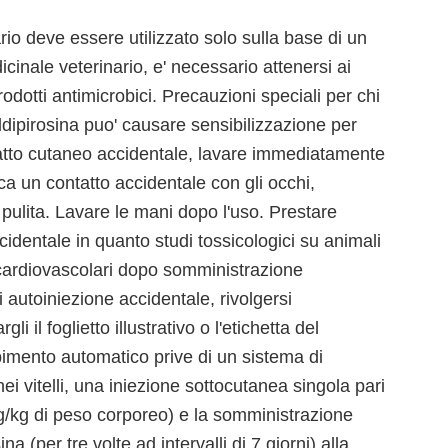
rio deve essere utilizzato solo sulla base di un
dicinale veterinario, e' necessario attenersi ai
prodotti antimicrobici. Precauzioni speciali per chi
tildipirosina puo' causare sensibilizzazione per
tatto cutaneo accidentale, lavare immediatamente
ca un contatto accidentale con gli occhi,
lita. Lavare le mani dopo l'uso. Prestare
cidentale in quanto studi tossicologici su animali
i cardiovascolari dopo somministrazione
i autoiniezione accidentale, rivolgersi
il foglietto illustrativo o l'etichetta del
pimento automatico prive di un sistema di
i vitelli, una iniezione sottocutanea singola pari
/kg di peso corporeo) e la somministrazione
na (per tre volte ad intervalli di 7 giorni) alla