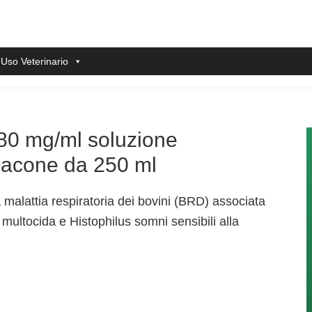
 Uso Veterinario
80 mg/ml soluzione
 flacone da 250 ml
a malattia respiratoria dei bovini (BRD) associata
ultocida e Histophilus somni sensibili alla