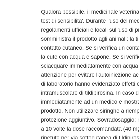
Qualora possibile, il medicinale veterina
test di sensibilita'. Durante l'uso del me
regolamenti ufficiali e locali sull'uso di 
somministra il prodotto agli animali: la 
contatto cutaneo. Se si verifica un con
la cute con acqua e sapone. Se si verifi
sciacquare immediatamente con acqua pu
attenzione per evitare l'autoiniezione ac
di laboratorio hanno evidenziato effett
intramuscolare di tildipirosina. In caso d
immediatamente ad un medico e mostrargli 
prodotto. Non utilizzare siringhe a riem
protezione aggiuntivo. Sovradosaggio: ne
a 10 volte la dose raccomandata (40 mg
ripetuta per via sottocutanea di tildipirosi