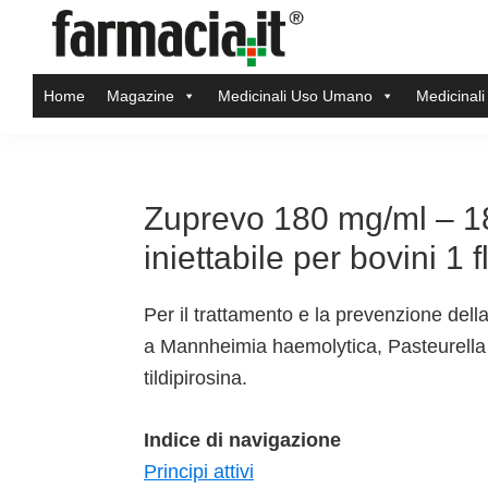
Skip
Skip
Skip
Skip
to
to
to
to
Farmacia.it
primary
main
primary
footer
Il
Home
Magazine
Medicinali Uso Umano
Medicinali
navigation
content
sidebar
magazine
sul
mondo
della
Zuprevo 180 mg/ml – 1
farmacia
iniettabile per bovini 1
online
Per il trattamento e la prevenzione dell
a Mannheimia haemolytica, Pasteurella m
tildipirosina.
Indice di navigazione
Principi attivi