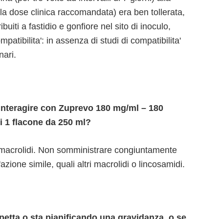
 la dose clinica raccomandata) era ben tollerata,
ibuiti a fastidio e gonfiore nel sito di inoculo,
mpatibilita': in assenza di studi di compatibilita'
nari.
 interagire con Zuprevo 180 mg/ml – 180
i 1 flacone da 250 ml?
i macrolidi. Non somministrare congiuntamente
zione simile, quali altri macrolidi o lincosamidi.
petta o sta pianificando una gravidanza, o se