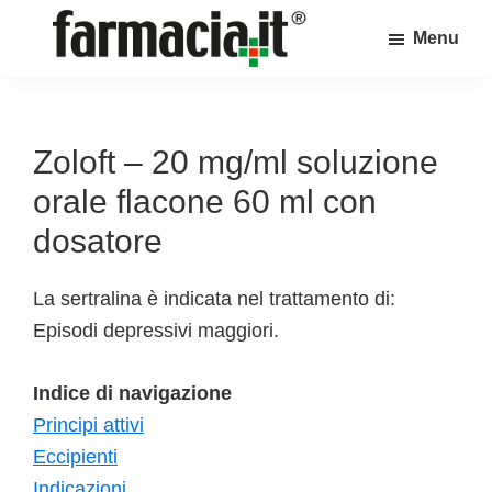
Skip
Skip
Skip
Menu
to
to
to
Farmacia.it
main
primary
footer
Il
content
sidebar
magazine
sul
Zoloft – 20 mg/ml soluzione
mondo
orale flacone 60 ml con
della
dosatore
farmacia
online
La sertralina è indicata nel trattamento di:
Episodi depressivi maggiori.
Indice di navigazione
Principi attivi
Eccipienti
Indicazioni