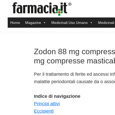
Skip
Skip
Skip
Skip
to
to
to
to
Farmacia.it
primary
main
primary
footer
Il
Home
Magazine
Medicinali Uso Umano
Medicinali
navigation
content
sidebar
magazine
sul
mondo
della
Zodon 88 mg compresse 
farmacia
mg compresse masticab
online
Per il trattamento di ferite ed ascessi inf
malattie periodontali causate da o ass
Indice di navigazione
Principi attivi
Eccipienti