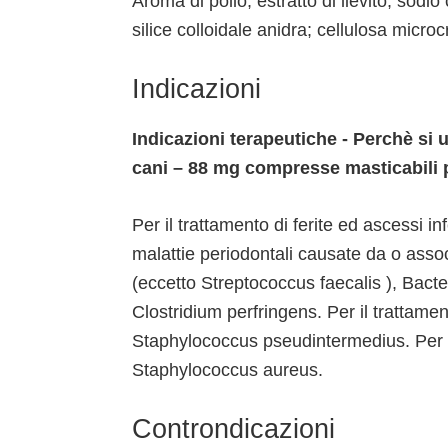
Aroma di pollo; estratto di lievito; sod
silice colloidale anidra; cellulosa microc
Indicazioni
Indicazioni terapeutiche - Perchè s
cani – 88 mg compresse masticabili 
Per il trattamento di ferite ed ascessi inf
malattie periodontali causate da o ass
(eccetto Streptococcus faecalis ), Bac
Clostridium perfringens. Per il trattamen
Staphylococcus pseudintermedius. Per il
Staphylococcus aureus.
Controndicazioni