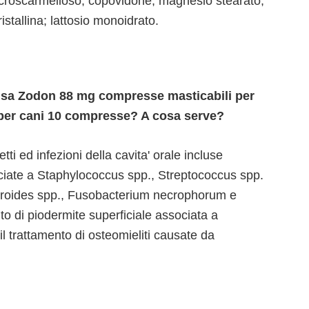
io croscarmelloso; copovidone; magnesio stearato;
ristallina; lattosio monoidrato.
i usa Zodon 88 mg compresse masticabili per
per cani 10 compresse? A cosa serve?
etti ed infezioni della cavita' orale incluse
ociate a Staphylococcus spp., Streptococcus spp.
teroides spp., Fusobacterium necrophorum e
to di piodermite superficiale associata a
 trattamento di osteomieliti causate da