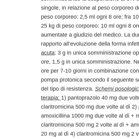
singole, in relazione al peso corporeo d
peso corporeo: 2,5 ml ogni 8 ore; fra 10
25 kg di peso corporeo: 10 ml ogni 8 or
aumentate a giudizio del medico. La dur
rapporto all’evoluzione della forma infet
acuta
: 3 g in unica somministrazione o
ore, 1,5 g in unica somministrazione. Ne
ore per 7-10 giorni in combinazione con m
pompa protonica secondo il seguente sc
del tipo di resistenza.
Schemi posologici 
terapia:
1) pantoprazolo 40 mg due volte
claritromicina 500 mg due volte al dì 2)
amoxicillina 1000 mg due volte al dì + 
claritromicina 500 mg 2 volte al dì + a
20 mg al dì 4) claritromicina 500 mg 2 v