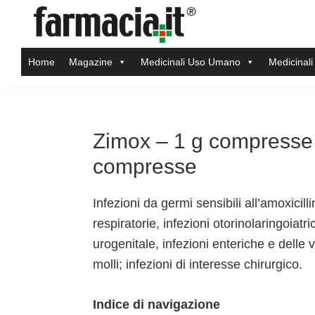
Skip
Skip
Skip
Skip
to
to
to
to
Farmacia.it
primary
main
primary
footer
Il
Home
Magazine
Medicinali Uso Umano
Medicinali
navigation
content
sidebar
magazine
sul
mondo
della
Zimox – 1 g compresse s
farmacia
compresse
online
Infezioni da germi sensibili all’amoxicill
respiratorie, infezioni otorinolaringoiat
urogenitale, infezioni enteriche e delle v
molli; infezioni di interesse chirurgico.
Indice di navigazione