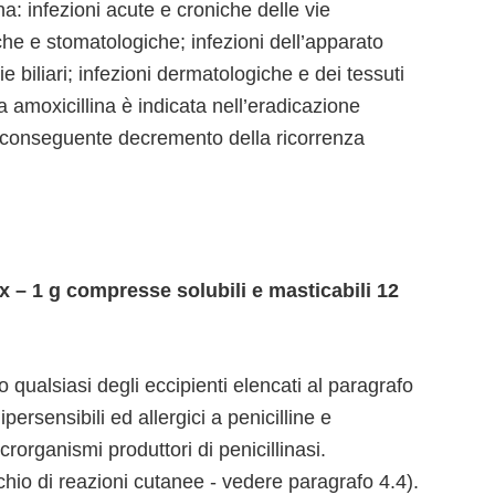
ina: infezioni acute e croniche delle vie
riche e stomatologiche; infezioni dell’apparato
ie biliari; infezioni dermatologiche e dei tessuti
La amoxicillina è indicata nell’eradicazione
conseguente decremento della ricorrenza
– 1 g compresse solubili e masticabili 12
no qualsiasi degli eccipienti elencati al paragrafo
persensibili ed allergici a penicilline e
rorganismi produttori di penicillinasi.
hio di reazioni cutanee - vedere paragrafo 4.4).