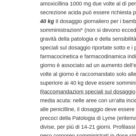
amoxicillina 1000 mg due volte al dì per
secrezione acida può essere richiesta pe
40 kg
Il dosaggio giornaliero per i bam
somministrazioni* (non si devono eccede
gravità della patologia e della sensibil
speciali sul dosaggio riportate sotto e i p
farmacocinetica e farmacodinamica indic
giorno è associato ad un aumento dell’e
volte al giorno è raccomandato solo all
superiore ai 40 kg deve essere somminist
Raccomandazioni speciali sul dosaggio
media acuta: nelle aree con un’alta inc
alle penicilline, il dosaggio deve essere 
precoci della Patologia di Lyme (eritema
divise, per più di 14-21 giorni. Profilass
peso corporeo somministrati in dose sing