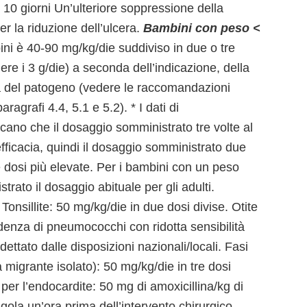
 10 giorni Un’ulteriore soppressione della
r la riduzione dell’ulcera.
Bambini con peso <
bini è 40-90 mg/kg/die suddiviso in due o tre
re i 3 g/die) a seconda dell’indicazione, della
ità del patogeno (vedere le raccomandazioni
aragrafi 4.4, 5.1 e 5.2). * I dati di
ano che il dosaggio somministrato tre volte al
fficacia, quindi il dosaggio somministrato due
e dosi più elevate. Per i bambini con un peso
rato il dosaggio abituale per gli adulti.
Tonsillite: 50 mg/kg/die in due dosi divise. Otite
idenza di pneumococchi con ridotta sensibilità
dettato dalle disposizioni nazionali/locali. Fasi
 migrante isolato): 50 mg/kg/die in tre dosi
i per l’endocardite: 50 mg di amoxicillina/kg di
ola un’ora prima dell’intervento chirurgico.