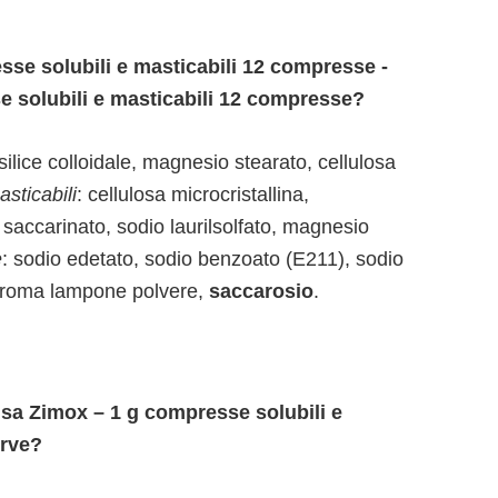
se solubili e masticabili 12 compresse -
 solubili e masticabili 12 compresse?
silice colloidale, magnesio stearato, cellulosa
sticabili
: cellulosa microcristallina,
accarinato, sodio laurilsolfato, magnesio
e
: sodio edetato, sodio benzoato (E211), sodio
o, aroma lampone polvere,
saccarosio
.
 usa Zimox – 1 g compresse solubili e
erve?