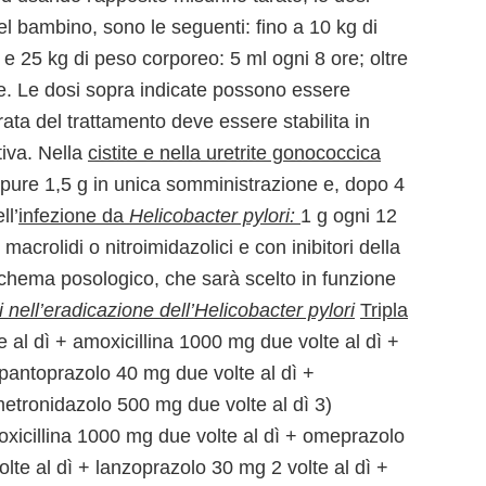
el bambino, sono le seguenti: fino a 10 kg di
 e 25 kg di peso corporeo: 5 ml ogni 8 ore; oltre
e. Le dosi sopra indicate possono essere
ata del trattamento deve essere stabilita in
tiva. Nella
cistite e nella uretrite gonococcica
ppure 1,5 g in unica somministrazione e, dopo 4
ll’
infezione da
Helicobacter pylori:
1 g ogni 12
acrolidi o nitroimidazolici e con inibitori della
hema posologico, che sarà scelto in funzione
nell’eradicazione dell’Helicobacter pylori
Tripla
 al dì + amoxicillina 1000 mg due volte al dì +
 pantoprazolo 40 mg due volte al dì +
metronidazolo 500 mg due volte al dì 3)
moxicillina 1000 mg due volte al dì + omeprazolo
olte al dì + lanzoprazolo 30 mg 2 volte al dì +