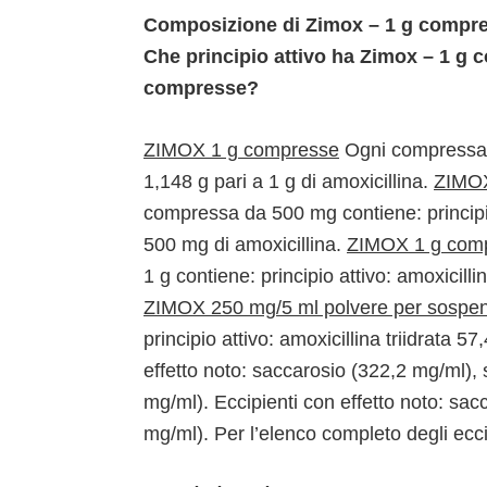
Composizione di Zimox – 1 g compres
Che principio attivo ha Zimox – 1 g c
compresse?
ZIMOX 1 g compresse
Ogni compressa co
1,148 g pari a 1 g di amoxicillina.
ZIMOX
compressa da 500 mg contiene: principio 
500 mg di amoxicillina.
ZIMOX 1 g compr
1 g contiene: principio attivo: amoxicillin
ZIMOX 250 mg/5 ml polvere per sospen
principio attivo: amoxicillina triidrata 5
effetto noto: saccarosio (322,2 mg/ml),
mg/ml). Eccipienti con effetto noto: sa
mg/ml). Per l’elenco completo degli ecci