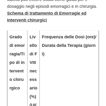
dosaggio negli episodi emorragici e in chirurgia.
Schema di trattamento di Emorragie ed
Interventi chirurgici
Grado
Liv
Frequenza delle Dosi
(ore)/
di emor
ello
Durata della Terapia
(giorn
ragia/Ti
di F
i)
po di in
VIII
tervent
nec
o chiru
ess
rgico
ario
(%)
(UI/