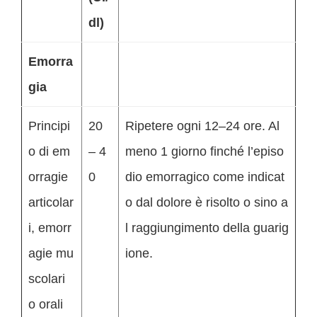
dl)
Emorra
gia
Principi
20
Ripetere ogni 12–24 ore. Al
o di em
– 4
meno 1 giorno finché l’episo
orragie
0
dio emorragico come indicat
articolar
o dal dolore è risolto o sino a
i, emorr
l raggiungimento della guarig
agie mu
ione.
scolari
o orali