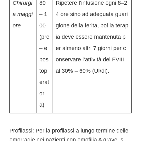
Chirurgi
80
Ripetere l’infusione ogni 8–2
a maggi
– 1
4 ore sino ad adeguata guari
ore
00
gione della ferita, poi la terap
(pre
ia deve essere mantenuta p
– e
er almeno altri 7 giorni per c
pos
onservare l’attività del FVIII
top
al 30% – 60% (UI/dl).
erat
ori
a)
Profilassi: Per la profilassi a lungo termine delle
emorragie nei pazienti con emofilia A grave, si