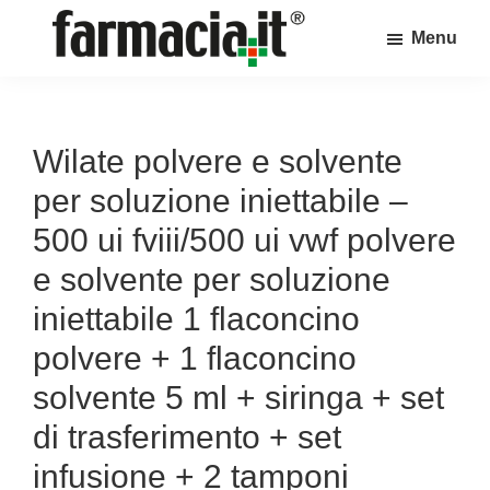
Skip
Skip
Skip
Menu
to
to
to
Farmacia.it
main
primary
footer
Il
content
sidebar
magazine
sul
Wilate polvere e solvente
mondo
per soluzione iniettabile –
della
500 ui fviii/500 ui vwf polvere
farmacia
e solvente per soluzione
online
iniettabile 1 flaconcino
polvere + 1 flaconcino
solvente 5 ml + siringa + set
di trasferimento + set
infusione + 2 tamponi