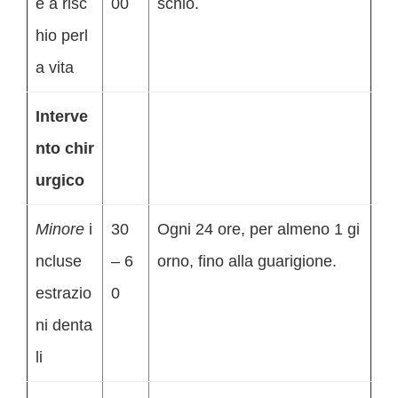
e a risc
00
schio.
hio perl
a vita
Interve
nto chir
urgico
Minore
i
30
Ogni 24 ore, per almeno 1 gi
ncluse
– 6
orno, fino alla guarigione.
estrazio
0
ni denta
li