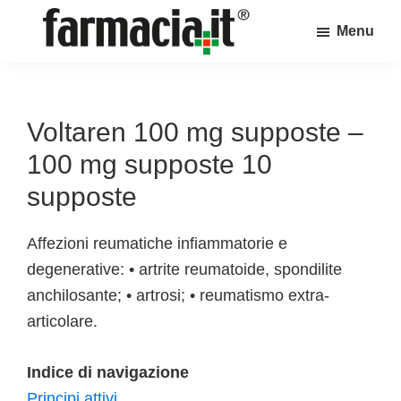
Skip
Skip
Skip
Menu
to
to
to
Farmacia.it
main
primary
footer
Il
content
sidebar
magazine
sul
Voltaren 100 mg supposte –
mondo
100 mg supposte 10
della
supposte
farmacia
online
Affezioni reumatiche infiammatorie e
degenerative: • artrite reumatoide, spondilite
anchilosante; • artrosi; • reumatismo extra-
articolare.
Indice di navigazione
Principi attivi