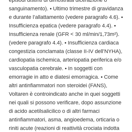
episodi distinti di dimostrata ulcerazione o
sanguinamento). • Ultimo trimestre di gravidanza
e durante l’allattamento (vedere paragrafo 4.6). •
Insufficienza epatica (vedere paragrafo 4.4). •
Insufficienza renale (GFR < 30 ml/min/1,73m²).
(vedere paragrafo 4.4). • Insufficienza cardiaca
congestizia conclamata (classe II-IV dell’NYHA),
cardiopatia ischemica, arteriopatia periferica e/o
vasculopatia cerebrale. • In soggetti con
emorragie in atto e diatesi emorragica. • Come
altri antinfiammatori non steroidei (FANS),
Voltaren è controindicato anche in quei soggetti
nei quali si possono verificare, dopo assunzione
di acido acetilsalicilico o di altri farmaci
antinfiammatori, asma, angioedema, orticaria o
riniti acute (reazioni di reattività crociata indotta