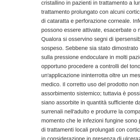
cristallino in pazienti in trattamento a l
trattamento prolungato con alcuni cortico
di cataratta e perforazione corneale. Infe
possono essere attivate, esacerbate o ma
Qualora si osservino segni di ipersensib
sospeso. Sebbene sia stato dimostrato c
sulla pressione endoculare in molti pazie
opportuno procedere a controlli del ton
un'applicazione ininterrotta oltre un mes
medico. Il corretto uso del prodotto non
assorbimento sistemico; tuttavia è possi
siano assorbite in quantità sufficiente 
surrenali nell'adulto e produrre la com
momento che le infezioni fungine sono p
di trattamenti locali prolungati con cort
in considerazione in presenza di ulceraz