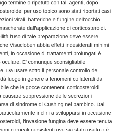
ungo termine o ripetuto con tali agenti, dopo
steroidei per uso topico sono stati riportati casi
zioni virali, batteriche e fungine dell'occhio
scherate dall'applicazione di corticosteroidi.
ilità l'uso di tale preparazione deve essere
he Visucloben abbia effetti indesiderati minimi
nti, in occasione di trattamenti prolungati è
o oculare. E' comunque sconsigliabile
e. Da usare sotto il personale controllo del
 dà luogo in genere a fenomeni collaterali da
bile che le gocce contenenti corticosteroidi
da causare soppressione delle secrezioni
parsa di sindrome di Cushing nel bambino. Dal
articolarmente inclini a svilupparsi in occasione
icosteroidi, l'invasione fungina deve essere tenuta
ioni corneali persistenti ove sia stato usato o è