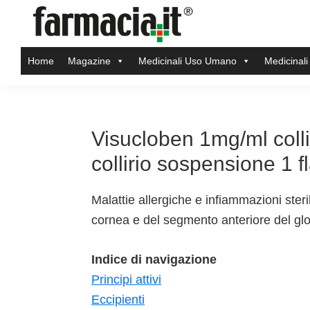
Skip
Skip
Skip
Skip
to
to
to
to
Farmacia.it
primary
main
primary
footer
Il
Home
Magazine
Medicinali Uso Umano
Medicinali
navigation
content
sidebar
magazine
sul
mondo
della
Visucloben 1mg/ml coll
farmacia
collirio sospensione 1 
online
Malattie allergiche e infiammazioni steri
cornea e del segmento anteriore del glo
Indice di navigazione
Principi attivi
Eccipienti