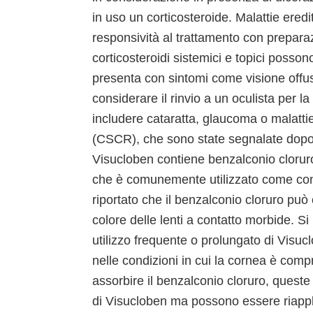
in uso un corticosteroide. Malattie ered
responsività al trattamento con preparazi
corticosteroidi sistemici e topici possono 
presenta con sintomi come visione offusca
considerare il rinvio a un oculista per 
includere cataratta, glaucoma o malattie
(CSCR), che sono state segnalate dopo l’
Visucloben contiene benzalconio clorur
che è comunemente utilizzato come cons
riportato che il benzalconio cloruro può 
colore delle lenti a contatto morbide. Si
utilizzo frequente o prolungato di Visuc
nelle condizioni in cui la cornea è com
assorbire il benzalconio cloruro, quest
di Visucloben ma possono essere riappli