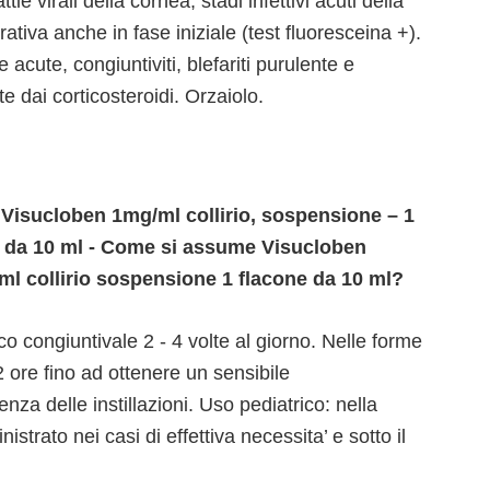
ie virali della cornea; stadi infettivi acuti della
erativa anche in fase iniziale (test fluoresceina +).
 acute, congiuntiviti, blefariti purulente e
 dai corticosteroidi. Orzaiolo.
 Visucloben 1mg/ml collirio, sospensione – 1
e da 10 ml - Come si assume Visucloben
ml collirio sospensione 1 flacone da 10 ml?
co congiuntivale 2 - 4 volte al giorno. Nelle forme
2 ore fino ad ottenere un sensibile
nza delle instillazioni. Uso pediatrico: nella
strato nei casi di effettiva necessita’ e sotto il