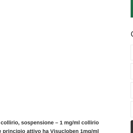
llirio, sospensione – 1 mg/ml collirio
 principio attivo ha Visucloben 1mg/ml