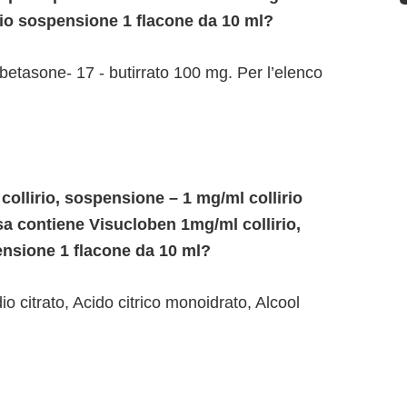
irio sospensione 1 flacone da 10 ml?
etasone- 17 - butirrato 100 mg. Per l’elenco
llirio, sospensione – 1 mg/ml collirio
a contiene Visucloben 1mg/ml collirio,
ensione 1 flacone da 10 ml?
 citrato, Acido citrico monoidrato, Alcool