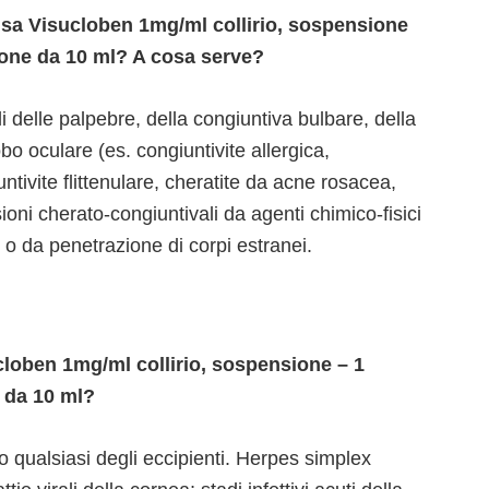
 usa Visucloben 1mg/ml collirio, sospensione
cone da 10 ml? A cosa serve?
li delle palpebre, della congiuntiva bulbare, della
o oculare (es. congiuntivite allergica,
ntivite flittenulare, cheratite da acne rosacea,
). Lesioni cherato-congiuntivali da agenti chimico-fisici
.) o da penetrazione di corpi estranei.
oben 1mg/ml collirio, sospensione – 1
 da 10 ml?
uno qualsiasi degli eccipienti. Herpes simplex