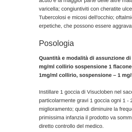
acuto e la maggior parte delle altre malatt
varicella; congiuntiviti con cheratite ulc
Tubercolosi e micosi dell'occhio; oftalmie
erpetiche, che possono essere aggravate
Posologia
Quantità e modalità di assunzione di
mg/ml collirio sospensione 1 flacon
1mg/ml collirio, sospensione – 1 mg/
Instillare 1 goccia di Visucloben nel sac
particolarmente gravi 1 goccia ogni 1 - 
miglioramento; quindi diminuire la freque
primissima infanzia il prodotto va sommini
diretto controllo del medico.