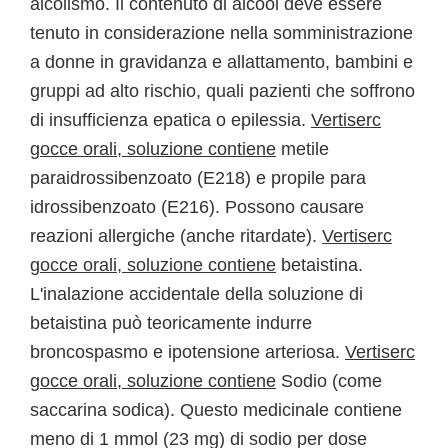
alcolismo. Il contenuto di alcool deve essere
tenuto in considerazione nella somministrazione
a donne in gravidanza e allattamento, bambini e
gruppi ad alto rischio, quali pazienti che soffrono
di insufficienza epatica o epilessia.
Vertiserc
gocce orali, soluzione contiene
metile
paraidrossibenzoato (E218) e propile para
idrossibenzoato (E216). Possono causare
reazioni allergiche (anche ritardate).
Vertiserc
gocce orali, soluzione contiene
betaistina.
L'inalazione accidentale della soluzione di
betaistina può teoricamente indurre
broncospasmo e ipotensione arteriosa.
Vertiserc
gocce orali, soluzione contiene
Sodio (come
saccarina sodica). Questo medicinale contiene
meno di 1 mmol (23 mg) di sodio per dose