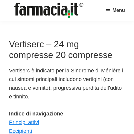
Skip
Skip
Skip
Menu
to
to
to
Farmacia.it
main
primary
footer
Il
content
sidebar
magazine
sul
Vertiserc – 24 mg
mondo
compresse 20 compresse
della
farmacia
Vertiserc è indicato per la Sindrome di Ménière i
online
cui sintomi principali includono vertigini (con
nausea e vomito), progressiva perdita dell’udito
e tinnito.
Indice di navigazione
Principi attivi
Eccipienti