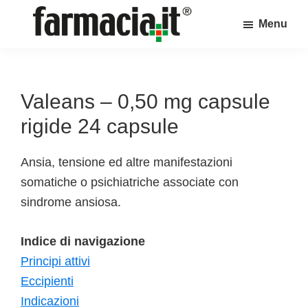
Skip
Skip
Skip
Menu
to
to
to
Farmacia.it
main
primary
footer
Il
content
sidebar
magazine
sul
Valeans – 0,50 mg capsule
mondo
rigide 24 capsule
della
farmacia
Ansia, tensione ed altre manifestazioni
online
somatiche o psichiatriche associate con
sindrome ansiosa.
Indice di navigazione
Principi attivi
Eccipienti
Indicazioni