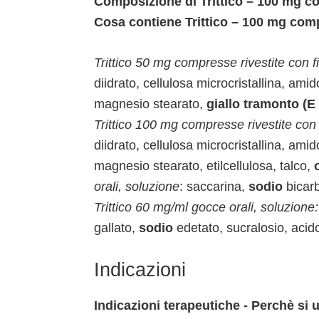
Composizione di Trittico – 100 mg co
Cosa contiene Trittico – 100 mg com
Trittico 50 mg compresse rivestite con f
diidrato, cellulosa microcristallina, am
magnesio stearato,
giallo tramonto (E 
Trittico 100 mg compresse rivestite con 
diidrato, cellulosa microcristallina, am
magnesio stearato, etilcellulosa, talco,
orali, soluzione
: saccarina,
sodio
bicar
Trittico 60 mg/ml gocce orali, soluzione:
gallato,
sodio
edetato, sucralosio, acido
Indicazioni
Indicazioni terapeutiche - Perchè si 