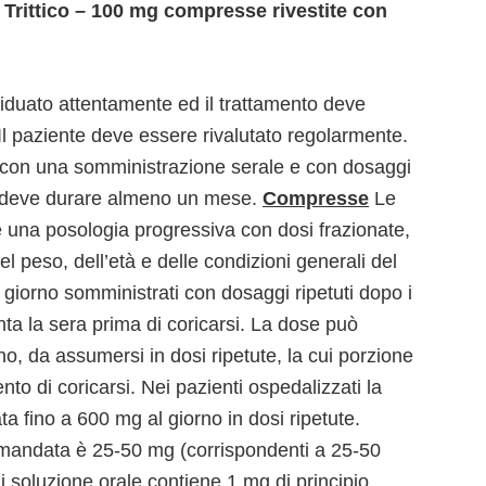
Trittico – 100 mg compresse rivestite con
iduato attentamente ed il trattamento deve
 Il paziente deve essere rivalutato regolarmente.
o con una somministrazione serale e con dosaggi
ico deve durare almeno un mese.
Compresse
Le
e una posologia progressiva con dosi frazionate,
el peso, dell’età e delle condizioni generali del
al giorno somministrati con dosaggi ripetuti dopo i
ta la sera prima di coricarsi. La dose può
o, da assumersi in dosi ripetute, la cui porzione
 di coricarsi. Nei pazienti ospedalizzati la
 fino a 600 mg al giorno in dosi ripetute.
andata è 25-50 mg (corrispondenti a 25-50
i soluzione orale contiene 1 mg di principio