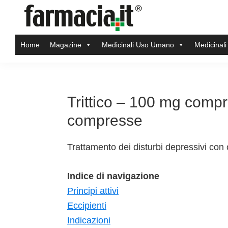
Skip
Skip
Skip
Skip
to
to
to
to
Farmacia.it
primary
main
primary
footer
Il
Home
Magazine
Medicinali Uso Umano
Medicinali
navigation
content
sidebar
magazine
sul
mondo
della
Trittico – 100 mg compre
farmacia
compresse
online
Trattamento dei disturbi depressivi con
Indice di navigazione
Principi attivi
Eccipienti
Indicazioni