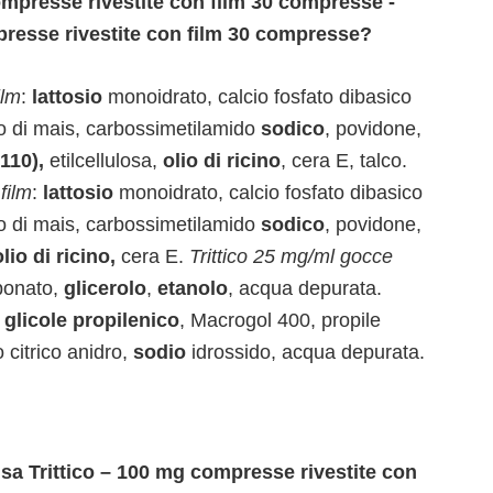
mpresse rivestite con film 30 compresse -
presse rivestite con film 30 compresse?
ilm
:
lattosio
monoidrato, calcio fosfato dibasico
ido di mais, carbossimetilamido
sodico
, povidone,
110),
etilcellulosa,
olio di ricino
, cera E, talco.
film
:
lattosio
monoidrato, calcio fosfato dibasico
ido di mais, carbossimetilamido
sodico
, povidone,
olio di ricino,
cera E.
Trittico 25 mg/ml gocce
bonato,
glicerolo
,
etanolo
, acqua depurata.
glicole propilenico
, Macrogol 400, propile
 citrico anidro,
sodio
idrossido, acqua depurata.
usa Trittico – 100 mg compresse rivestite con