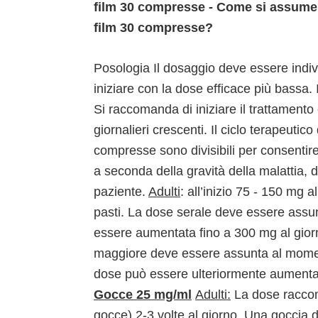
film 30 compresse - Come si assume 
film 30 compresse?
Posologia Il dosaggio deve essere indiv
iniziare con la dose efficace più bassa.
Si raccomanda di iniziare il trattament
giornalieri crescenti. Il ciclo terapeut
compresse sono divisibili per consentir
a seconda della gravità della malattia, d
paziente.
Adulti
: all’inizio 75 - 150 mg 
pasti. La dose serale deve essere assun
essere aumentata fino a 300 mg al giorn
maggiore deve essere assunta al momento
dose può essere ulteriormente aumentata
Gocce 25 mg/ml
Adulti:
La dose raccom
gocce) 2-3 volte al giorno. Una goccia d