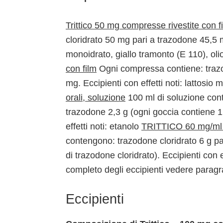
Trittico 50 mg compresse rivestite con f
cloridrato 50 mg pari a trazodone 45,5 mg
monoidrato, giallo tramonto (E 110), olio
con film
Ogni compressa contiene: trazo
mg. Eccipienti con effetti noti: lattosio m
orali, soluzione
100 ml di soluzione cont
trazodone 2,3 g (ogni goccia contiene 1 
effetti noti: etanolo
TRITTICO 60 mg/ml g
contengono: trazodone cloridrato 6 g pa
di trazodone cloridrato). Eccipienti con ef
completo degli eccipienti vedere paragr
Eccipienti