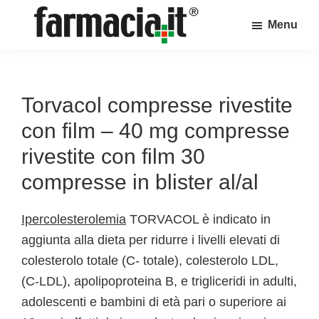
Skip
Skip
Skip
Menu
to
to
to
Farmacia.it
main
primary
footer
Il
content
sidebar
magazine
sul
Torvacol compresse rivestite
mondo
con film – 40 mg compresse
della
rivestite con film 30
farmacia
compresse in blister al/al
online
Ipercolesterolemia
TORVACOL è indicato in
aggiunta alla dieta per ridurre i livelli elevati di
colesterolo totale (C- totale), colesterolo LDL,
(C-LDL), apolipoproteina B, e trigliceridi in adulti,
adolescenti e bambini di età pari o superiore ai