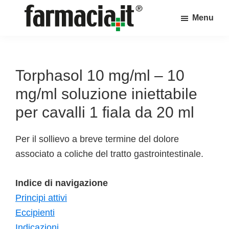
Skip
Skip
Skip
Menu
to
to
to
Farmacia.it
main
primary
footer
Il
content
sidebar
magazine
sul
Torphasol 10 mg/ml – 10
mondo
mg/ml soluzione iniettabile
della
per cavalli 1 fiala da 20 ml
farmacia
online
Per il sollievo a breve termine del dolore
associato a coliche del tratto gastrointestinale.
Indice di navigazione
Principi attivi
Eccipienti
Indicazioni