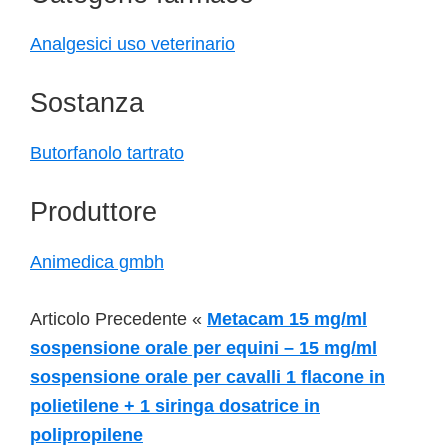
Analgesici uso veterinario
Sostanza
Butorfanolo tartrato
Produttore
Animedica gmbh
Articolo Precedente «
Metacam 15 mg/ml
sospensione orale per equini – 15 mg/ml
sospensione orale per cavalli 1 flacone in
polietilene + 1 siringa dosatrice in
polipropilene