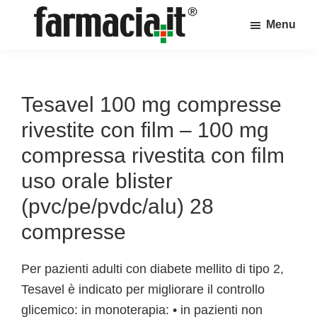
Skip
Skip
Skip
Menu
to
to
to
Farmacia.it
main
primary
footer
Il
content
sidebar
magazine
sul
Tesavel 100 mg compresse
mondo
rivestite con film – 100 mg
della
compressa rivestita con film
farmacia
uso orale blister
online
(pvc/pe/pvdc/alu) 28
compresse
Per pazienti adulti con diabete mellito di tipo 2,
Tesavel è indicato per migliorare il controllo
glicemico: in monoterapia: • in pazienti non