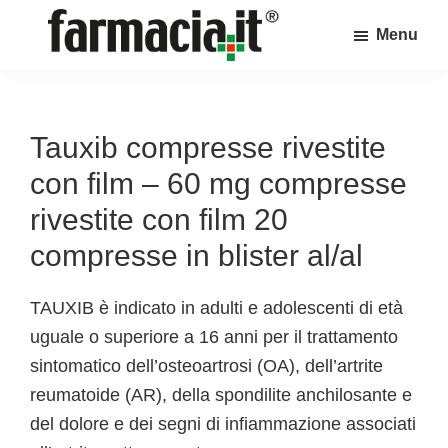
Skip
Skip
Skip
Menu
to
to
to
Farmacia.it
main
primary
footer
Il
content
sidebar
magazine
sul
Tauxib compresse rivestite
mondo
con film – 60 mg compresse
della
rivestite con film 20
farmacia
compresse in blister al/al
online
TAUXIB è indicato in adulti e adolescenti di età
uguale o superiore a 16 anni per il trattamento
sintomatico dell’osteoartrosi (OA), dell’artrite
reumatoide (AR), della spondilite anchilosante e
del dolore e dei segni di infiammazione associati