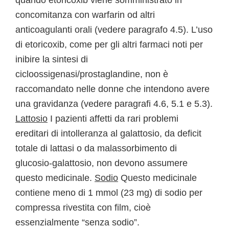
quando etoricoxib viene somministrato in
concomitanza con warfarin od altri
anticoagulanti orali (vedere paragrafo 4.5). L’uso
di etoricoxib, come per gli altri farmaci noti per
inibire la sintesi di
cicloossigenasi/prostaglandine, non è
raccomandato nelle donne che intendono avere
una gravidanza (vedere paragrafi 4.6, 5.1 e 5.3).
Lattosio
I pazienti affetti da rari problemi
ereditari di intolleranza al galattosio, da deficit
totale di lattasi o da malassorbimento di
glucosio-galattosio, non devono assumere
questo medicinale.
Sodio
Questo medicinale
contiene meno di 1 mmol (23 mg) di sodio per
compressa rivestita con film, cioè
essenzialmente “senza sodio”.