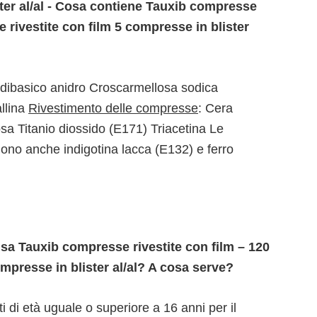
ster al/al - Cosa contiene Tauxib compresse
 rivestite con film 5 compresse in blister
o dibasico anidro Croscarmellosa sodica
llina
Rivestimento delle compresse
: Cera
a Titanio diossido (E171) Triacetina Le
no anche indigotina lacca (E132) e ferro
usa Tauxib compresse rivestite con film – 120
mpresse in blister al/al? A cosa serve?
i di età uguale o superiore a 16 anni per il