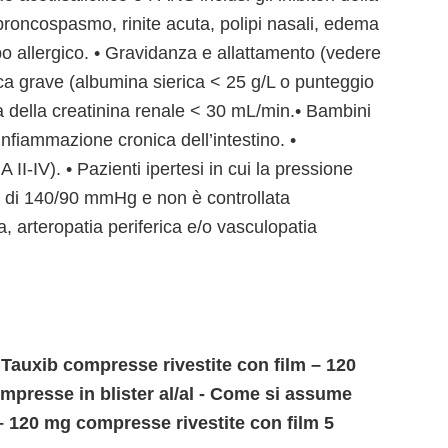
roncospasmo, rinite acuta, polipi nasali, edema
ipo allergico. • Gravidanza e allattamento (vedere
ica grave (albumina sierica < 25 g/L o punteggio
a della creatinina renale < 30 mL/min.• Bambini
 Infiammazione cronica dell’intestino. •
II-IV). • Pazienti ipertesi in cui la pressione
a di 140/90 mmHg e non è controllata
 arteropatia periferica e/o vasculopatia
 Tauxib compresse rivestite con film – 120
mpresse in blister al/al - Come si assume
– 120 mg compresse rivestite con film 5