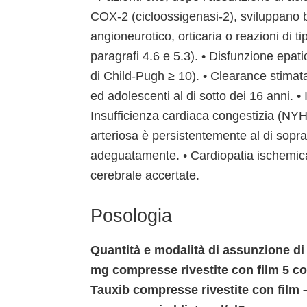
COX-2 (cicloossigenasi-2), sviluppano b
angioneurotico, orticaria o reazioni di t
paragrafi 4.6 e 5.3). • Disfunzione epat
di Child-Pugh ≥ 10). • Clearance stimat
ed adolescenti al di sotto dei 16 anni. •
Insufficienza cardiaca congestizia (NYHA 
arteriosa è persistentemente al di sopr
adeguatamente. • Cardiopatia ischemica,
cerebrale accertate.
Posologia
Quantità e modalità di assunzione di
mg compresse rivestite con film 5 co
Tauxib compresse rivestite con film 