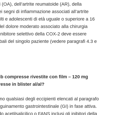
 (OA), dell’artrite reumatoide (AR), della
i segni di infiammazione associati all’artrite
ti e adolescenti di età uguale o superiore a 16
del dolore moderato associato alla chirurgia
inibitore selettivo della COX-2 deve essere
bali del singolo paziente (vedere paragrafi 4.3 e
 compresse rivestite con film – 120 mg
sse in blister al/al?
 uno qualsiasi degli eccipienti elencati al paragrafo
nguinamento gastrointestinale (GI) in fase attiva.
 acetilsalicilico o FANS inclusi gli inibitori della