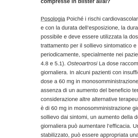
compresse in blister al/al?
Posologia
Poiché i rischi cardiovascola
e con la durata dell’esposizione, la dur
possibile e deve essere utilizzata la do
trattamento per il sollievo sintomatico e
periodicamente, specialmente nei pazien
4.8 e 5.1).
Osteoartrosi
La dose raccom
giornaliera. In alcuni pazienti con insuf
dose a 60 mg in monosomministrazione g
assenza di un aumento del beneficio te
considerazione altre alternative terapeu
è di 60 mg in monosomministrazione giorn
sollievo dai sintomi, un aumento della
giornaliera può aumentare l’efficacia. U
stabilizzato, può essere appropriata un