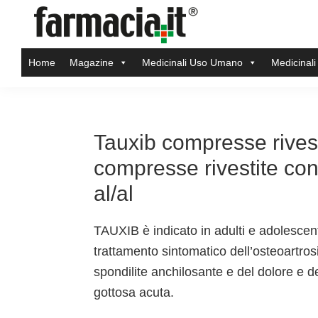
Skip
Skip
Skip
Skip
to
to
to
to
Farmacia.it
primary
main
primary
footer
Il
Home
Magazine
Medicinali Uso Umano
Medicinali
navigation
content
sidebar
magazine
sul
mondo
della
Tauxib compresse rivest
farmacia
compresse rivestite con
online
al/al
TAUXIB è indicato in adulti e adolescent
trattamento sintomatico dell’osteoartrosi
spondilite anchilosante e del dolore e de
gottosa acuta.