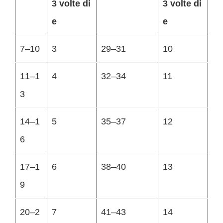
3 volte di
3 volte di
e
e
7–10
3
29–31
10
11–1
4
32–34
11
3
14–1
5
35–37
12
6
17–1
6
38–40
13
9
20–2
7
41–43
14