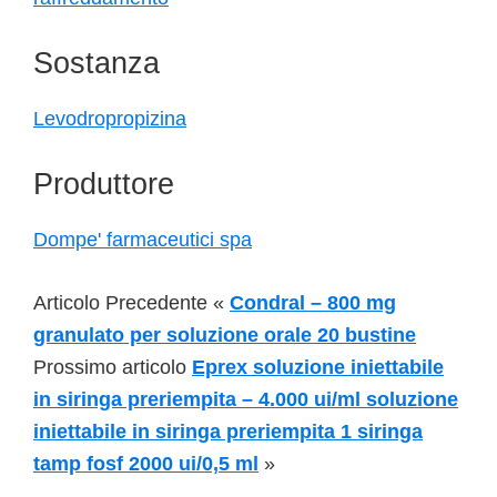
Sostanza
Levodropropizina
Produttore
Dompe' farmaceutici spa
Articolo Precedente «
Condral – 800 mg
granulato per soluzione orale 20 bustine
Prossimo articolo
Eprex soluzione iniettabile
in siringa preriempita – 4.000 ui/ml soluzione
iniettabile in siringa preriempita 1 siringa
tamp fosf 2000 ui/0,5 ml
»