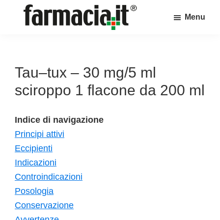
Skip
Skip
Skip
Menu
to
to
to
Farmacia.it
main
primary
footer
Il
content
sidebar
magazine
sul
Tau–tux – 30 mg/5 ml
mondo
sciroppo 1 flacone da 200 ml
della
farmacia
Indice di navigazione
online
Principi attivi
Eccipienti
Indicazioni
Controindicazioni
Posologia
Conservazione
Avvertenze