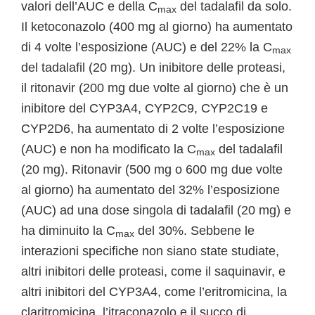
valori dell’AUC e della C
del tadalafil da solo.
max
Il ketoconazolo (400 mg al giorno) ha aumentato
di 4 volte l’esposizione (AUC) e del 22% la C
max
del tadalafil (20 mg). Un inibitore delle proteasi,
il ritonavir (200 mg due volte al giorno) che è un
inibitore del CYP3A4, CYP2C9, CYP2C19 e
CYP2D6, ha aumentato di 2 volte l’esposizione
(AUC) e non ha modificato la C
del tadalafil
max
(20 mg). Ritonavir (500 mg o 600 mg due volte
al giorno) ha aumentato del 32% l’esposizione
(AUC) ad una dose singola di tadalafil (20 mg) e
ha diminuito la C
del 30%. Sebbene le
max
interazioni specifiche non siano state studiate,
altri inibitori delle proteasi, come il saquinavir, e
altri inibitori del CYP3A4, come l’eritromicina, la
claritromicina, l’itraconazolo e il succo di