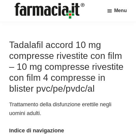
Skip
Skip
Skip
Menu
to
to
to
Farmacia.it
main
primary
footer
Il
content
sidebar
magazine
sul
Tadalafil accord 10 mg
mondo
compresse rivestite con film
della
– 10 mg compresse rivestite
farmacia
con film 4 compresse in
online
blister pvc/pe/pvdc/al
Trattamento della disfunzione erettile negli
uomini adulti.
Indice di navigazione