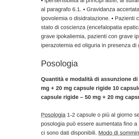
• Ipersensibilità ai principi attivi, ai su
al paragrafo 6.1. • Gravidanza accertata
ipovolemia o disidratazione. • Pazienti 
stato di coscienza (encefalopatia epatic
grave ipokaliemia, pazienti con grave ip
iperazotemia ed oliguria in presenza d
Posologia
Quantità e modalità di assunzione di
mg + 20 mg capsule rigide 10 capsul
capsule rigide – 50 mg + 20 mg capsu
Posologia
1-2 capsule o più al giorno s
posologia può essere aumentata fino a 
ci sono dati disponibili.
Modo di sommini