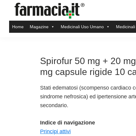
Skip
Skip
Skip
Skip
to
to
to
to
Farmacia.it
primary
main
primary
footer
Il
Home
Magazine
Medicinali Uso Umano
Medicinali
navigation
content
sidebar
magazine
sul
mondo
della
Spirofur 50 mg + 20 mg
farmacia
mg capsule rigide 10 c
online
Stati edematosi (scompenso cardiaco cong
sindrome nefrosica) ed ipertensione art
secondario.
Indice di navigazione
Principi attivi