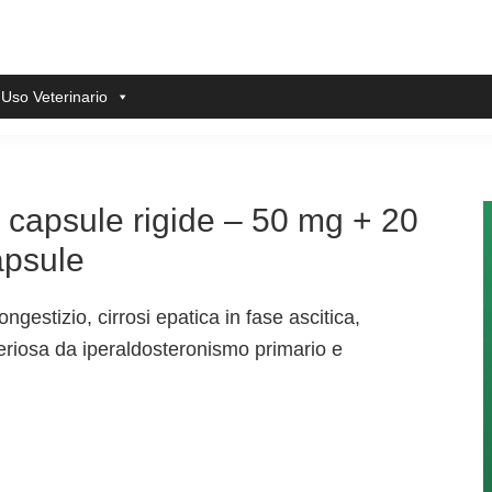
 Uso Veterinario
 capsule rigide – 50 mg + 20
apsule
estizio, cirrosi epatica in fase ascitica,
eriosa da iperaldosteronismo primario e