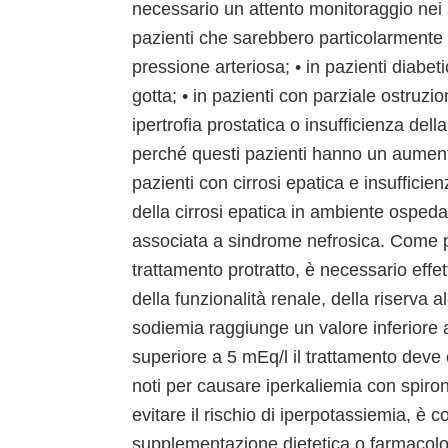
necessario un attento monitoraggio nei s
pazienti che sarebbero particolarmente a
pressione arteriosa; • in pazienti diabeti
gotta; • in pazienti con parziale ostruzi
ipertrofia prostatica o insufficienza del
perché questi pazienti hanno un aumentat
pazienti con cirrosi epatica e insufficien
della cirrosi epatica in ambiente ospedal
associata a sindrome nefrosica. Come per
trattamento protratto, è necessario effettu
della funzionalità renale, della riserva 
sodiemia raggiunge un valore inferiore 
superiore a 5 mEq/l il trattamento deve 
noti per causare iperkaliemia con spir
evitare il rischio di iperpotassiemia, 
supplementazione dietetica o farmacolo