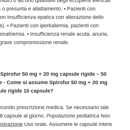
lfamidici o ad uno qualsiasi degli eccipienti elencati
 o presunta e allattamento. • Pazienti con
con insufficienza epatica con alterazione dello
a). • Pazienti con iperkaliemia, pazienti con
onatriemia. • Insufficienza renale acuta, anuria,
i grave compromissione renale.
 Spirofur 50 mg + 20 mg capsule rigide – 50
e - Come si assume Spirofur 50 mg + 20 mg
le rigide 10 capsule?
econdo prescrizione medica. Se necessario tale
8 capsule al giorno.
Popolazione pediatrica
Non
strazione
Uso orale. Assumere le capsule intere