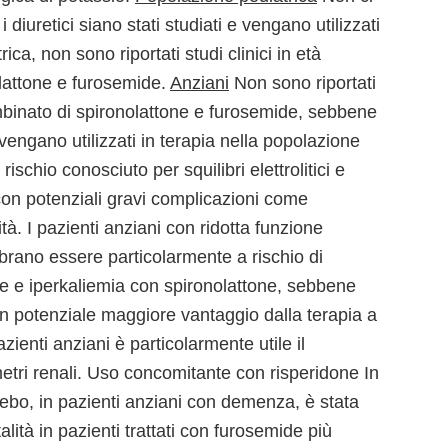
diuretici siano stati studiati e vengano utilizzati
ca, non sono riportati studi clinici in età
olattone e furosemide.
Anziani
Non sono riportati
combinato di spironolattone e furosemide, sebbene
e vengano utilizzati in terapia nella popolazione
 rischio conosciuto per squilibri elettrolitici e
 con potenziali gravi complicazioni come
à. I pazienti anziani con ridotta funzione
brano essere particolarmente a rischio di
e e iperkaliemia con spironolattone, sebbene
 potenziale maggiore vantaggio dalla terapia a
zienti anziani è particolarmente utile il
ametri renali. Uso concomitante con risperidone In
acebo, in pazienti anziani con demenza, è stata
lità in pazienti trattati con furosemide più