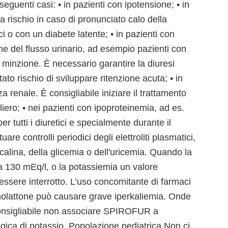
eguenti casi: • in pazienti con ipotensione; • in
 rischio in caso di pronunciato calo della
ci o con un diabete latente; • in pazienti con
one del flusso urinario, ad esempio pazienti con
la minzione. È necessario garantire la diuresi
o rischio di sviluppare ritenzione acuta; • in
za renale. È consigliabile iniziare il trattamento
iero; • nei pazienti con ipoproteinemia, ad es.
 tutti i diuretici e specialmente durante il
are controlli periodici degli elettroliti plasmatici,
alcalina, della glicemia o dell'uricemia. Quando la
a 130 mEq/l, o la potassiemia un valore
essere interrotto. L’uso concomitante di farmaci
onolattone può causare grave iperkaliemia. Onde
è consigliabile non associare SPIROFUR a
gica di potassio.
Popolazione pediatrica
Non ci