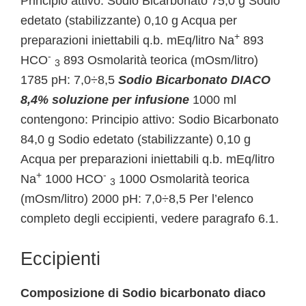
Principio attivo: Sodio Bicarbonato 75,0 g Sodio
edetato (stabilizzante) 0,10 g Acqua per
+
preparazioni iniettabili q.b. mEq/litro Na
893
-
HCO
893 Osmolarità teorica (mOsm/litro)
3
1785 pH: 7,0÷8,5
Sodio Bicarbonato DIACO
8,4% soluzione per infusione
1000 ml
contengono: Principio attivo: Sodio Bicarbonato
84,0 g Sodio edetato (stabilizzante) 0,10 g
Acqua per preparazioni iniettabili q.b. mEq/litro
+
-
Na
1000 HCO
1000 Osmolarità teorica
3
(mOsm/litro) 2000 pH: 7,0÷8,5 Per l’elenco
completo degli eccipienti, vedere paragrafo 6.1.
Eccipienti
Composizione di Sodio bicarbonato diaco