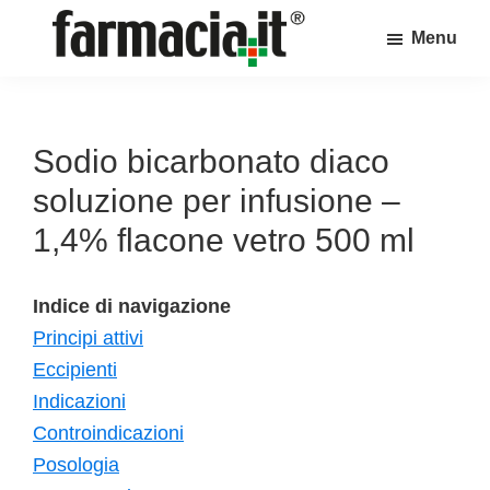
Skip
Skip
Skip
Menu
to
to
to
Farmacia.it
main
primary
footer
Il
content
sidebar
magazine
sul
Sodio bicarbonato diaco
mondo
soluzione per infusione –
della
1,4% flacone vetro 500 ml
farmacia
online
Indice di navigazione
Principi attivi
Eccipienti
Indicazioni
Controindicazioni
Posologia