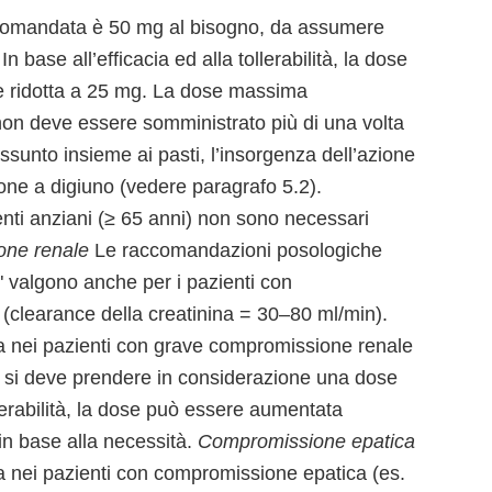
comandata è 50 mg al bisogno, da assumere
In base all’efficacia ed alla tollerabilità, la dose
 ridotta a 25 mg. La dose massima
non deve essere somministrato più di una volta
unto insieme ai pasti, l’insorgenza dell’azione
ione a digiuno (vedere paragrafo 5.2).
nti anziani (≥ 65 anni) non sono necessari
one renale
Le raccomandazioni posologiche
i" valgono anche per i pazienti con
clearance della creatinina = 30–80 ml/min).
tta nei pazienti con grave compromissione renale
, si deve prendere in considerazione una dose
llerabilità, la dose può essere aumentata
n base alla necessità.
Compromissione epatica
tta nei pazienti con compromissione epatica (es.