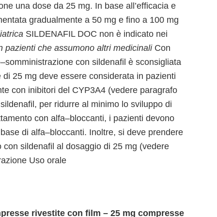
ione una dose da 25 mg. In base all’efficacia e
aumentata gradualmente a 50 mg e fino a 100 mg
iatrica
SILDENAFIL DOC non è indicato nei
n pazienti che assumono altri medicinali
Con
 co–somministrazione con sildenafil è sconsigliata
e di 25 mg deve essere considerata in pazienti
te con inibitori del CYP3A4 (vedere paragrafo
 sildenafil, per ridurre al minimo lo sviluppo di
attamento con alfa–bloccanti, i pazienti devono
 base di alfa–bloccanti. Inoltre, si deve prendere
to con sildenafil al dosaggio di 25 mg (vedere
razione Uso orale
presse rivestite con film – 25 mg compresse