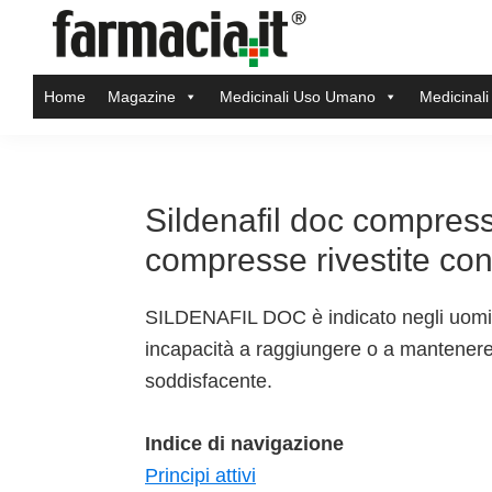
Skip
Skip
Skip
Skip
to
to
to
to
Farmacia.it
primary
main
primary
footer
Il
Home
Magazine
Medicinali Uso Umano
Medicinali
navigation
content
sidebar
magazine
sul
mondo
della
Sildenafil doc compress
farmacia
compresse rivestite co
online
SILDENAFIL DOC è indicato negli uomini
incapacità a raggiungere o a mantenere
soddisfacente.
Indice di navigazione
Principi attivi