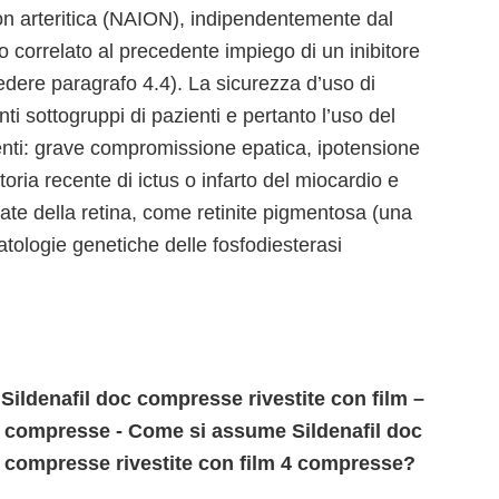
on arteritica (NAION), indipendentemente dal
 correlato al precedente impiego di un inibitore
vedere paragrafo 4.4). La sicurezza d’uso di
nti sottogruppi di pazienti e pertanto l’uso del
ienti: grave compromissione epatica, ipotensione
ia recente di ictus o infarto del miocardio e
ate della retina, come retinite pigmentosa (una
tologie genetiche delle fosfodiesterasi
Sildenafil doc compresse rivestite con film –
4 compresse - Come si assume Sildenafil doc
g compresse rivestite con film 4 compresse?