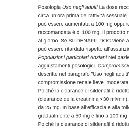
Posologia
Uso negli adulti
La dose rac
circa un’ora prima dell’attività sessuale. 
può essere aumentata a 100 mg oppure
raccomandata è di 100 mg. Il prodotto 
al giorno. Se SILDENAFIL DOC viene ass
può essere ritardata rispetto all’assunz
Popolazioni particolari
Anziani
Nei pazie
aggiustamenti posologici.
Compromissi
descritte nel paragrafo "Uso negli adult
compromissione renale lieve–moderata (
Poiché la clearance di sildenafil è rido
(clearance della creatinina <30 ml/min)
da 25 mg. In base all’efficacia e alla to
gradualmente a 50 mg e fino a 100 mg i
Poiché la clearance di sildenafil è rido