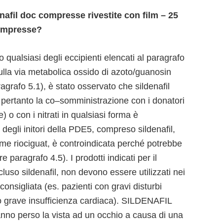
afil doc compresse rivestite con film – 25
compresse?
no qualsiasi degli eccipienti elencati al paragrafo
 sulla via metabolica ossido di azoto/guanosin
grafo 5.1), è stato osservato che sildenafil
i e pertanto la co–somministrazione con i donatori
e) o con i nitrati in qualsiasi forma è
egli initori della PDE5, compreso sildenafil,
come riociguat, è controindicata perché potrebbe
 paragrafo 4.5). I prodotti indicati per il
cluso sildenafil, non devono essere utilizzati nei
sconsigliata (es. pazienti con gravi disturbi
o grave insufficienza cardiaca). SILDENAFIL
nno perso la vista ad un occhio a causa di una