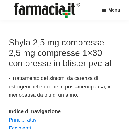
Skip
Skip
Skip
Menu
to
to
to
Farmacia.it
main
primary
footer
Il
content
sidebar
magazine
sul
Shyla 2,5 mg compresse –
mondo
2,5 mg compresse 1×30
della
compresse in blister pvc-al
farmacia
online
• Trattamento dei sintomi da carenza di
estrogeni nelle donne in post–menopausa, in
menopausa da più di un anno.
Indice di navigazione
Principi attivi
Eccipienti