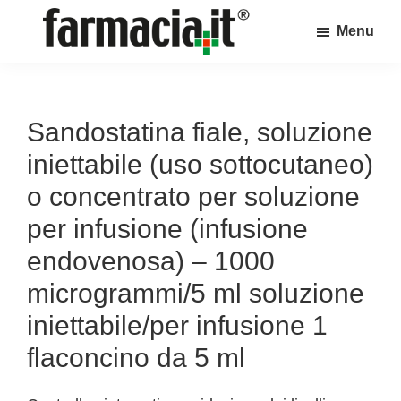
Skip
Skip
Skip
Menu
to
to
to
Farmacia.it
main
primary
footer
Il
content
sidebar
magazine
sul
Sandostatina fiale, soluzione
mondo
iniettabile (uso sottocutaneo)
della
o concentrato per soluzione
farmacia
per infusione (infusione
online
endovenosa) – 1000
microgrammi/5 ml soluzione
iniettabile/per infusione 1
flaconcino da 5 ml