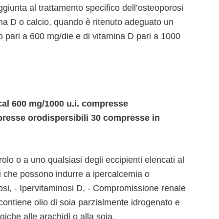
giunta al trattamento specifico dell’osteoporosi
mina D o calcio, quando è ritenuto adeguato un
o pari a 600 mg/die e di vitamina D pari a 1000
cal 600 mg/1000 u.i. compresse
resse orodispersibili 30 compresse in
erolo o a uno qualsiasi degli eccipienti elencati al
ni che possono indurre a ipercalcemia o
cinosi, - Ipervitaminosi D, - Compromissione renale
contiene olio di soia parzialmente idrogenato e
che alle arachidi o alla soia.