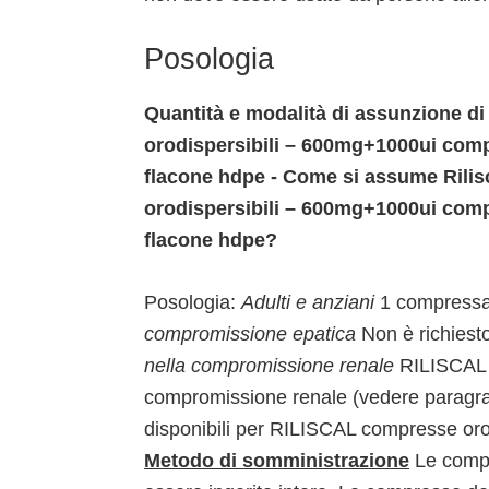
Posologia
Quantità e modalità di assunzione di
orodispersibili – 600mg+1000ui comp
flacone hdpe - Come si assume Rilis
orodispersibili – 600mg+1000ui comp
flacone hdpe?
Posologia:
Adulti e anziani
1 compressa 
compromissione epatica
Non è richiest
nella compromissione renale
RILISCAL n
compromissione renale (vedere paragra
disponibili per RILISCAL compresse orod
Metodo di somministrazione
Le comp