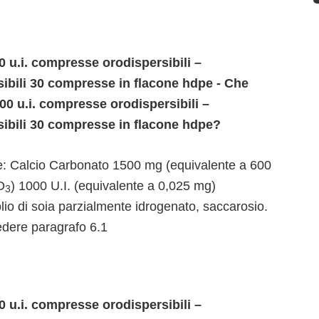
 u.i. compresse orodispersibili –
bili 30 compresse in flacone hdpe - Che
000 u.i. compresse orodispersibili –
bili 30 compresse in flacone hdpe?
e: Calcio Carbonato 1500 mg (equivalente a 600
D
) 1000 U.I. (equivalente a 0,025 mg)
3
olio di soia parzialmente idrogenato, saccarosio.
vedere paragrafo 6.1
 u.i. compresse orodispersibili –