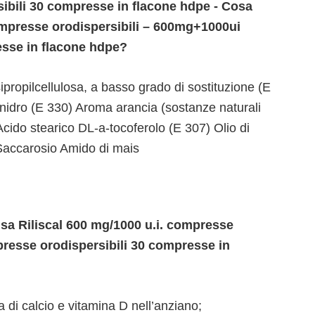
bili 30 compresse in flacone hdpe - Cosa
ompresse orodispersibili – 600mg+1000ui
esse in flacone hdpe?
propilcellulosa, a basso grado di sostituzione (E
anidro (E 330) Aroma arancia (sostanze naturali
Acido stearico DL-a-tocoferolo (E 307) Olio di
Saccarosio Amido di mais
usa Riliscal 600 mg/1000 u.i. compresse
resse orodispersibili 30 compresse in
 di calcio e vitamina D nell’anziano;