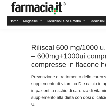
Skip
Skip
Skip
Skip
to
to
to
to
Farmacia.it
primary
main
primary
footer
Il
Home
Magazine
Medicinali Uso Umano
Medicinali
navigation
content
sidebar
magazine
sul
mondo
della
Riliscal 600 mg/1000 u.
farmacia
– 600mg+1000ui compre
online
compresse in flacone 
Prevenzione e trattamento della carenza
supplemento di vitamina D e calcio in ag
in pazienti a rischio di carenza di vita
supplemento alla dieta con dosi di calci
U.