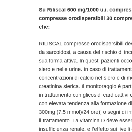
Su Riliscal 600 mg/1000 u.i. compre
compresse orodispersibili 30 compre
che:
RILISCAL compresse orodispersibili deve 
da sarcoidosi, a causa del rischio di i
sua forma attiva. In questi pazienti occo
siero e nelle urine. In caso di trattamen
concentrazioni di calcio nel siero e di 
creatinina sierica. Il monitoraggio è par
in trattamento con glicosidi cardioattivi 
con elevata tendenza alla formazione di c
300mg (7,5 mmol)/24 ore)] o segni di ins
il trattamento. La vitamina D deve essere
insufficienza renale, e l’effetto sui livell