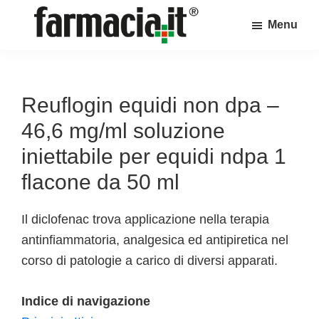
Skip
Skip
Skip
Menu
to
to
to
Farmacia.it
main
primary
footer
Il
content
sidebar
magazine
sul
Reuflogin equidi non dpa –
mondo
46,6 mg/ml soluzione
della
iniettabile per equidi ndpa 1
farmacia
flacone da 50 ml
online
Il diclofenac trova applicazione nella terapia
antinfiammatoria, analgesica ed antipiretica nel
corso di patologie a carico di diversi apparati.
Indice di navigazione