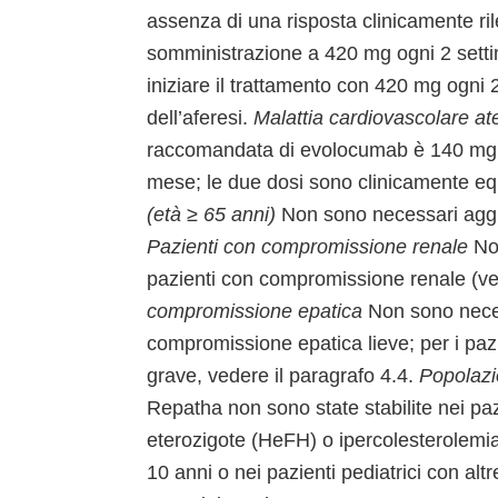
assenza di una risposta clinicamente ri
somministrazione a 420 mg ogni 2 settim
iniziare il trattamento con 420 mg ogni
dell’aferesi.
Malattia cardiovascolare ate
raccomandata di evolocumab è 140 mg o
mese; le due dosi sono clinicamente equ
(età ≥ 65 anni)
Non sono necessari aggiu
Pazienti con compromissione renale
Non
pazienti con compromissione renale (ve
compromissione epatica
Non sono neces
compromissione epatica lieve; per i pa
grave, vedere il paragrafo 4.4.
Popolazi
Repatha non sono state stabilite nei paz
eterozigote (HeFH) o ipercolesterolemia
10 anni o nei pazienti pediatrici con alt