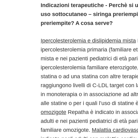
Indicazioni terapeutiche - Perchè si 
uso sottocutaneo – siringa preriempit
preriempite? A cosa serve?
Ipercolesterolemia e dislipidemia mista
ipercolesterolemia primaria (familiare e
mista e nei pazienti pediatrici di età par
ipercolesterolemia familiare eterozigote,
statina o ad una statina con altre terapi
raggiungono livelli di C-LDL target con 
in monoterapia o in associazione ad altre
alle statine o per i quali l’uso di statine
omozigote
Repatha è indicato in associa
adulti e nei pazienti pediatrici di età p
familiare omozigote.
Malattia cardiovas