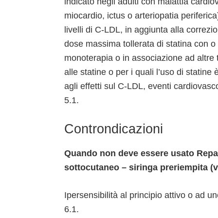
indicato negli adulti con malattia cardio
miocardio, ictus o arteriopatia periferica
livelli di C-LDL, in aggiunta alla correzion
dose massima tollerata di statina con o 
monoterapia o in associazione ad altre te
alle statine o per i quali l’uso di statine 
agli effetti sul C-LDL, eventi cardiovasc
5.1.
Controndicazioni
Quando non deve essere usato Repath
sottocutaneo – siringa preriempita (v
Ipersensibilità al principio attivo o ad u
6.1.