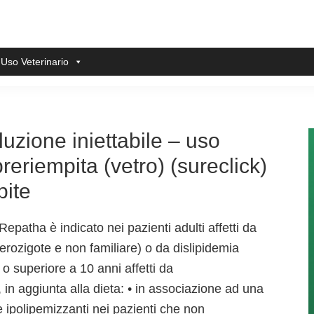
 Uso Veterinario
zione iniettabile – uso
reriempita (vetro) (sureclick)
pite
Repatha è indicato nei pazienti adulti affetti da
terozigote e non familiare) o da dislipidemia
i o superiore a 10 anni affetti da
 in aggiunta alla dieta: • in associazione ad una
e ipolipemizzanti nei pazienti che non