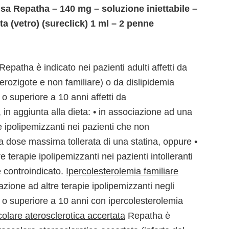
usa Repatha – 140 mg – soluzione iniettabile –
a (vetro) (sureclick) 1 ml – 2 penne
Repatha è indicato nei pazienti adulti affetti da
terozigote e non familiare) o da dislipidemia
i o superiore a 10 anni affetti da
 in aggiunta alla dieta: • in associazione ad una
e ipolipemizzanti nei pazienti che non
la dose massima tollerata di una statina, oppure •
 terapie ipolipemizzanti nei pazienti intolleranti
 è controindicato.
Ipercolesterolemia familiare
zione ad altre terapie ipolipemizzanti negli
ari o superiore a 10 anni con ipercolesterolemia
colare aterosclerotica accertata
Repatha è