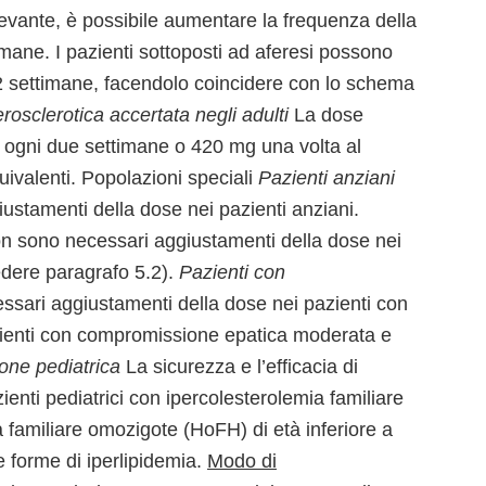
levante, è possibile aumentare la frequenza della
ane. I pazienti sottoposti ad aferesi possono
 2 settimane, facendolo coincidere con lo schema
rosclerotica accertata negli adulti
La dose
gni due settimane o 420 mg una volta al
ivalenti. Popolazioni speciali
Pazienti anziani
stamenti della dose nei pazienti anziani.
 sono necessari aggiustamenti della dose nei
dere paragrafo 5.2).
Pazienti con
sari aggiustamenti della dose nei pazienti con
zienti con compromissione epatica moderata e
one pediatrica
La sicurezza e l’efficacia di
ienti pediatrici con ipercolesterolemia familiare
 familiare omozigote (HoFH) di età inferiore a
re forme di iperlipidemia.
Modo di