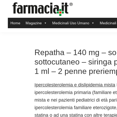
Skip
Skip
Skip
Skip
to
to
to
to
Farmacia.it
primary
main
primary
footer
Il
Home
Magazine
Medicinali Uso Umano
Medicinali
navigation
content
sidebar
magazine
sul
mondo
della
Repatha – 140 mg – solu
farmacia
sottocutaneo – siringa p
online
1 ml – 2 penne preriem
Ipercolesterolemia e dislipidemia mista
ipercolesterolemia primaria (familiare e
mista e nei pazienti pediatrici di età par
ipercolesterolemia familiare eterozigote,
statina o ad una statina con altre terapi