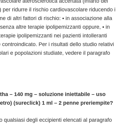
vascolare aterosclerotica accertata (infarto del
) per ridurre il rischio cardiovascolare riducendo i
e di altri fattori di rischio: • in associazione alla
senza altre terapie ipolipemizzanti oppure, • in
rapie ipolipemizzanti nei pazienti intolleranti
è controindicato. Per i risultati dello studio relativi
olari e popolazioni studiate, vedere il paragrafo
a – 140 mg – soluzione iniettabile – uso
etro) (sureclick) 1 ml – 2 penne preriempite?
no qualsiasi degli eccipienti elencati al paragrafo