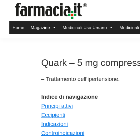
Skip
Skip
Skip
Skip
to
to
to
to
Farmacia.it
primary
main
primary
footer
Il
Home
Magazine
Medicinali Uso Umano
Medicinali
navigation
content
sidebar
magazine
sul
mondo
della
Quark – 5 mg compresse
farmacia
online
– Trattamento dell’ipertensione.
Indice di navigazione
Principi attivi
Eccipienti
Indicazioni
Controindicazioni