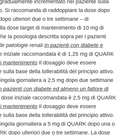
gradualmente incrementato nel paziente sulla
ttivo. Si raccomanda di raddoppiare la dose dopo
opo ulteriori due o tre settimane – di
lla dose target di mantenimento di 10 mg di
 la posologia descritta sopra per i pazienti
le patologie renali
In pazienti con diabete e
e iniziale raccomandata è di 1,25 mg di QUARK
di mantenimento
Il dosaggio deve essere
lla base della tollerabilità del principio attivo.
ingola giornaliera a 2,5 mg dopo due settimane
n pazienti con diabete ed almeno un fattore di
 dose iniziale raccomandata è 2,5 mg di QUARK
di mantenimento
Il dosaggio deve essere
lla base della tollerabilità del principio attivo.
singola giornaliera a 5 mg di QUARK dopo una o
K dopo ulteriori due o tre settimane. La dose