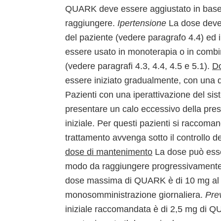
QUARK deve essere aggiustato in base a
raggiungere.
Ipertensione
La dose deve 
del paziente (vedere paragrafo 4.4) ed 
essere usato in monoterapia o in combina
(vedere paragrafi 4.3, 4.4, 4.5 e 5.1).
Do
essere iniziato gradualmente, con una d
Pazienti con una iperattivazione del s
presentare un calo eccessivo della pres
iniziale. Per questi pazienti si raccoman
trattamento avvenga sotto il controllo 
dose di mantenimento
La dose può esser
modo da raggiungere progressivamente il
dose massima di QUARK è di 10 mg al gi
monosomministrazione giornaliera.
Pre
iniziale raccomandata è di 2,5 mg di Q