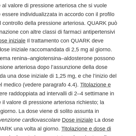
l valore di pressione arteriosa che si vuole
essere individualizzata in accordo con il profilo
il controllo della pressione arteriosa. QUARK può
zione con altre classi di farmaci antipertensivi
se iniziale
Il trattamento con QUARK deve
ose iniziale raccomandata di 2,5 mg al giorno.
istema renina–angiotensina–aldosterone possono
sione arteriosa dopo l’assunzione della dose
da una dose iniziale di 1,25 mg, e che l’inizio del
del medico (vedere paragrafo 4.4).
Titolazione e
e raddoppiata ad intervalli di 2–4 settimane in
 valore di pressione arteriosa richiesto; la
orno. La dose viene di solito assunta in
venzione cardiovascolare
Dose iniziale
La dose
UARK una volta al giorno.
Titolazione e dose di