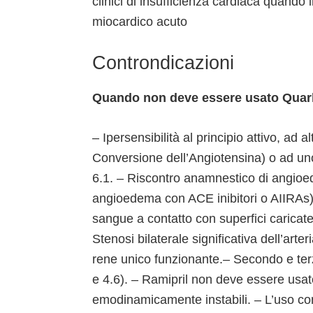
clinici di insufficienza cardiaca quando 
miocardico acuto
Controndicazioni
Quando non deve essere usato Quark
– Ipersensibilità al principio attivo, ad al
Conversione dell’Angiotensina) o ad uno 
6.1. – Riscontro anamnestico di angioed
angioedema con ACE inibitori o AIIRAs).
sangue a contatto con superfici caricat
Stenosi bilaterale significativa dell’arte
rene unico funzionante.– Secondo e terz
e 4.6). – Ramipril non deve essere usat
emodinamicamente instabili. – L’uso co