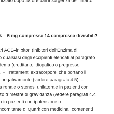
iniziato dopo 48 ore dall’insorgenza dell’infarto
 – 5 mg compresse 14 compresse divisibili?
tri ACE–inibitori (inibitori dell’Enzima di
qualsiasi degli eccipienti elencati al paragrafo
ema (ereditario, idiopatico o pregresso
 – Trattamenti extracorporei che portano il
e negativamente (vedere paragrafo 4.5). –
ria renale o stenosi unilaterale in pazienti con
o trimestre di gravidanza (vedere paragrafi 4.4
o in pazienti con ipotensione o
ncomitante di Quark con medicinali contenenti