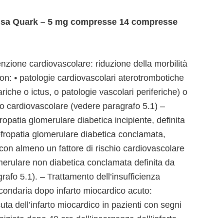
i usa Quark – 5 mg compresse 14 compresse
nzione cardiovascolare: riduzione della morbilità
con: • patologie cardiovascolari aterotrombotiche
che o ictus, o patologie vascolari periferiche) o
io cardiovascolare (vedere paragrafo 5.1) –
ropatia glomerulare diabetica incipiente, definita
fropatia glomerulare diabetica conclamata,
 con almeno un fattore di rischio cardiovascolare
merulare non diabetica conclamata definita da
afo 5.1). – Trattamento dell’insufficienza
condaria dopo infarto miocardico acuto:
uta dell’infarto miocardico in pazienti con segni