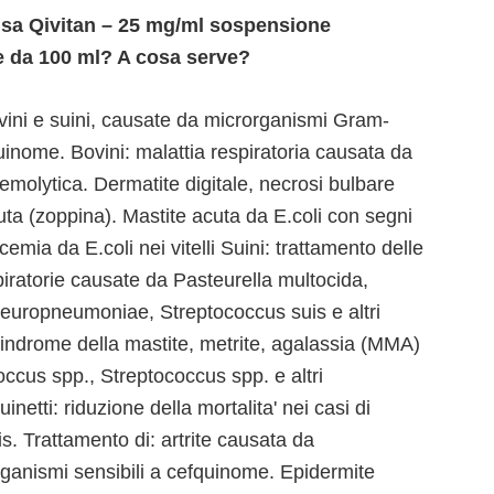
 usa Qivitan – 25 mg/ml sospensione
one da 100 ml? A cosa serve?
ovini e suini, causate da microrganismi Gram-
quinome. Bovini: malattia respiratoria causata da
molytica. Dermatite digitale, necrosi bulbare
acuta (zoppina). Mastite acuta da E.coli con segni
icemia da E.coli nei vitelli Suini: trattamento delle
spiratorie causate da Pasteurella multocida,
leuropneumoniae, Streptococcus suis e altri
Sindrome della mastite, metrite, agalassia (MMA)
occus spp., Streptococcus spp. e altri
netti: riduzione della mortalita' nei casi di
. Trattamento di: artrite causata da
organismi sensibili a cefquinome. Epidermite