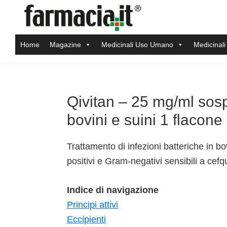
Skip
Skip
Skip
Skip
to
to
to
to
Farmacia.it
primary
main
primary
footer
Il
Home
Magazine
Medicinali Uso Umano
Medicinali
navigation
content
sidebar
magazine
sul
mondo
della
Qivitan – 25 mg/ml sosp
farmacia
bovini e suini 1 flacon
online
Trattamento di infezioni batteriche in b
positivi e Gram-negativi sensibili a cef
Indice di navigazione
Principi attivi
Eccipienti