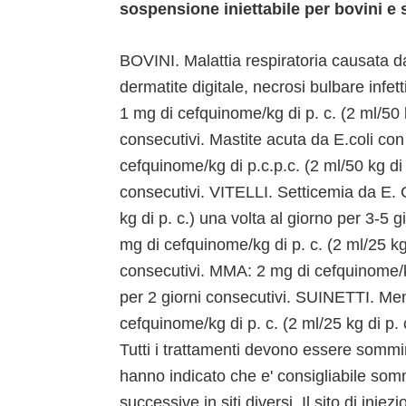
sospensione iniettabile per bovini e 
BOVINI. Malattia respiratoria causata d
dermatite digitale, necrosi bulbare infett
1 mg di cefquinome/kg di p. c. (2 ml/50 k
consecutivi. Mastite acuta da E.coli con
cefquinome/kg di p.c.p.c. (2 ml/50 kg di 
consecutivi. VITELLI. Setticemia da E. C
kg di p. c.) una volta al giorno per 3-5 g
mg di cefquinome/kg di p. c. (2 ml/25 kg 
consecutivi. MMA: 2 mg di cefquinome/kg 
per 2 giorni consecutivi. SUINETTI. Meni
cefquinome/kg di p. c. (2 ml/25 kg di p. 
Tutti i trattamenti devono essere sommin
hanno indicato che e' consigliabile somm
successive in siti diversi. Il sito di inie