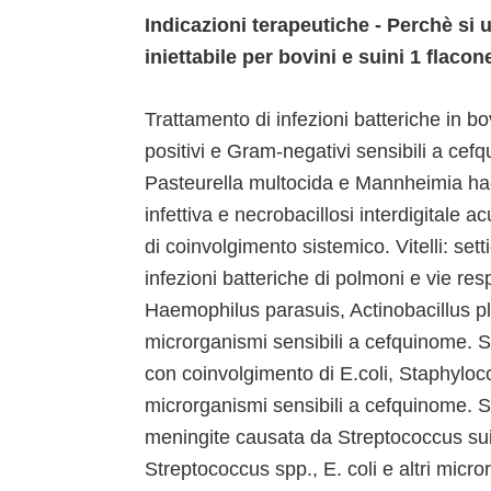
Indicazioni terapeutiche - Perchè si
iniettabile per bovini e suini 1 flac
Trattamento di infezioni batteriche in b
positivi e Gram-negativi sensibili a cef
Pasteurella multocida e Mannheimia hae
infettiva e necrobacillosi interdigitale 
di coinvolgimento sistemico. Vitelli: sett
infezioni batteriche di polmoni e vie re
Haemophilus parasuis, Actinobacillus p
microrganismi sensibili a cefquinome. 
con coinvolgimento di E.coli, Staphyloc
microrganismi sensibili a cefquinome. Sui
meningite causata da Streptococcus suis
Streptococcus spp., E. coli e altri micr