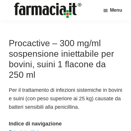
Skip
Skip
Skip
Menu
to
to
to
Farmacia.it
main
primary
footer
Il
content
sidebar
magazine
sul
Procactive – 300 mg/ml
mondo
sospensione iniettabile per
della
bovini, suini 1 flacone da
farmacia
250 ml
online
Per il trattamento di infezioni sistemiche in bovini
e suini (con peso superiore ai 25 kg) causate da
batteri sensibili alla penicillina.
Indice di navigazione