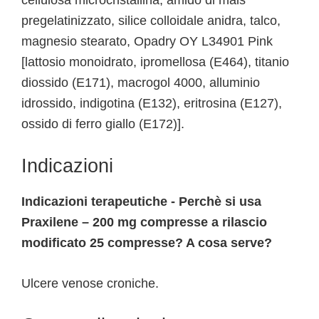
cellulosa microcristallina, amido di mais
pregelatinizzato, silice colloidale anidra, talco,
magnesio stearato, Opadry OY L34901 Pink
[lattosio monoidrato, ipromellosa (E464), titanio
diossido (E171), macrogol 4000, alluminio
idrossido, indigotina (E132), eritrosina (E127),
ossido di ferro giallo (E172)].
Indicazioni
Indicazioni terapeutiche - Perchè si usa
Praxilene – 200 mg compresse a rilascio
modificato 25 compresse? A cosa serve?
Ulcere venose croniche.