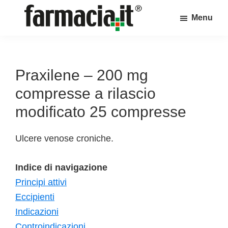
Skip
Skip
Skip
Menu
to
to
to
Farmacia.it
main
primary
footer
Il
content
sidebar
magazine
sul
Praxilene – 200 mg
mondo
compresse a rilascio
della
modificato 25 compresse
farmacia
online
Ulcere venose croniche.
Indice di navigazione
Principi attivi
Eccipienti
Indicazioni
Controindicazioni